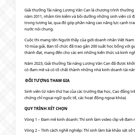
Giải thưởng Tài năng Lương Văn Can là chương trình thường 
năm 2011, nhằm tìm kiếm và bồi dưỡng những sinh viên có đ
trong tương lai, qua đó góp phần nâng cao năng lực cạnh tran
nước nói chung.
Cuộc thi mang tên Người thầy của giới doanh nhân Việt Nam – 
10 mùa giải, Ban tổ chức đã trao gần 200 suất học bổng với gi
thành đạt, mang đến cho các em những kiến thức và kinh ngh
Năm 2023, Giải thưởng Tài năng Lương Văn Can đã được khởi
có đam mê và có tố chất thành những nhà kinh doanh tài năn
ĐỐI TƯỢNG THAM GIA
Sinh viên từ năm thứ hai của các trường Đại học, Cao đẳng tr
chứng chỉ ngoại ngữ quốc tế, các hoạt động ngoại khóa)
QUY TRÌNH XÉT CHỌN
Vòng 1 – Đam mê kinh doanh: Thí sinh làm video clip về đam m
Vòng 2 – Tính cách nghề nghiệp: Thí sinh làm bài khảo sát sở 