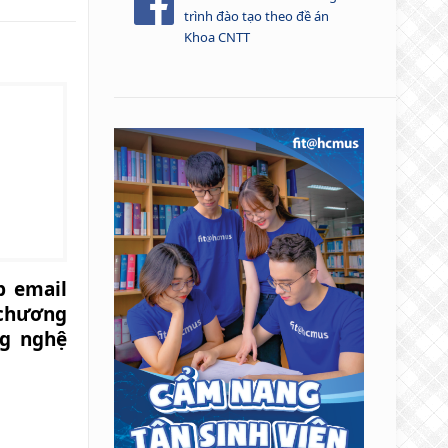
trình đào tạo theo đề án
Khoa CNTT
p email
chương
ng nghệ