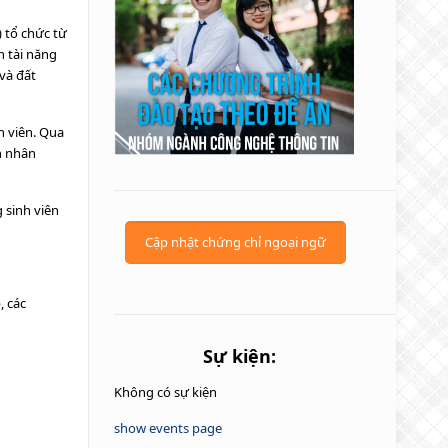
 tổ chức từ
 tài năng
và đất
h viên. Qua
nh nhân
 sinh viên
Cập nhật chứng chỉ ngoại ngữ
, các
Sự kiện:
Không có sự kiện
show events page