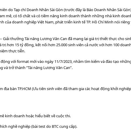
niên do Tạp chí Doanh Nhân Sài Gòn (trước đây là Báo Doanh Nhân Sài Gòn)
am mê, có tố chất và có tiềm năng kinh doanh thành những nhà kinh doanh
h của doanh nghiệp Việt Nam, phát triển kinh tế TP. Hồ Chí Minh nói riêng 
Giải thưởng Tài năng Lương Văn Can đã mang lại giá trị thiết thực cho sin
á trị hơn 15 tỷ đồng, kết nối hơn 25.000 sinh viên cả nước với hơn 100 doa
iệm thực tiễn.
 động với format mới vào ngày 11/7/2023, nhằm tìm kiếm và đào tạo những
g và trở thành “Tài năng Lương Văn Can”.
ên địa bàn TP.HCM (Ưu tiên sinh viên đã tham gia các hoạt động khởi nghiệp
ê kinh doanh hoặc hiểu biết về cuộc thi.
thích nghề nghiệp (bài test do BTC cung cấp).