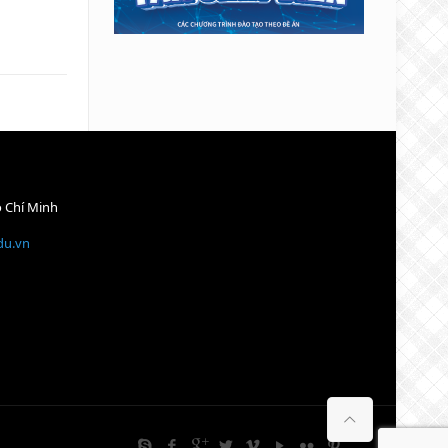
ồ Chí Minh
du.vn