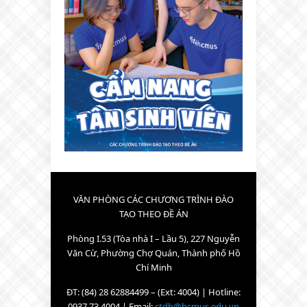
VĂN PHÒNG CÁC CHƯƠNG TRÌNH ĐÀO
TẠO THEO ĐỀ ÁN
Phòng I.53 (Tòa nhà I – Lầu 5), 227 Nguyễn
Văn Cừ, Phường Chợ Quán, Thành phố Hồ
Chí Minh
ĐT: (84) 28 62884499 – (Ext: 4004) | Hotline:
0937.73.4004 | Email:
ctdb@hcmus.edu.vn