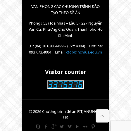
VĂN PHÒNG CÁC CHƯƠNG TRÌNH ĐÀO
TẠO THEO ĐỀ ÁN
Phòng I.53 (Tòa nhà I – Lầu 5), 227 Nguyễn
Văn Cừ, Phường Chợ Quán, Thành phố Hồ
Chí Minh
ĐT: (84) 28 62884499 – (Ext: 4004) | Hotline:
0937.73.4004 | Email:
ctdb@hcmus.edu.vn
Visitor counter
© 2026 Chương trình đề án FIT, VNUHCM-
US