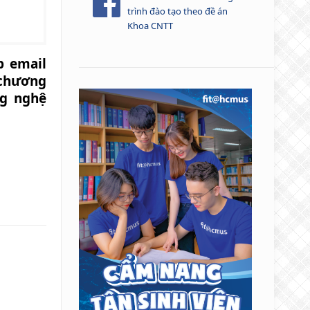
trình đào tạo theo đề án
Khoa CNTT
p email
chương
ng nghệ