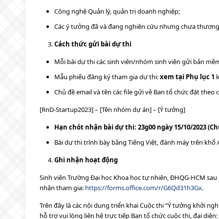
Công nghệ Quản lý, quản trị doanh nghiệp;
Các ý tưởng đã và đang nghiên cứu nhưng chưa thương
Cách thức gửi bài dự thi
Mỗi bài dự thi các sinh viên/nhóm sinh viên gửi bản mề
Mẫu phiếu đăng ký tham gia dự thi:
xem tại Phụ lục 1
k
Chủ đề email và tên các file gửi về Ban tổ chức đặt theo 
[RnD-Startup2023] – [Tên nhóm dự án] – [Ý tưởng]
Hạn chót nhận bài dự thi: 23g00 ngày 15/10/2023 (Ch
Bài dự thi trình bày bằng Tiếng Việt, đánh máy trên kh
Ghi nhận hoạt động
Sinh viên Trường Đại học Khoa học tự nhiên, ĐHQG-HCM sau kh
nhận tham gia:
https://forms.office.com/r/G6Qd31h3Gx
.
Trên đây là các nội dung triển khai Cuộc thi “Ý tưởng khởi ng
hỗ trợ vui lòng liên hệ trực tiếp Ban tổ chức cuộc thi, đại diệ