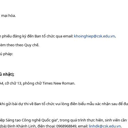
 mại hóa.
m phiếu đăng ký đến Ban tổ chức qua email:
khoinghiep@csk.edu.vn
.
èm theo theo Quy chế.
cú pháp:
ủ nhật);
ổ A4, cỡ chữ 13, phông chữ Times New Roman.
i gửi bài dự thi về Ban tổ chức vui lòng điền biểu mẫu xác nhận sau để đư
hiệp Sáng tạo Công nghệ Quốc gia”, trong quá trình thực hiện, sinh viên cần
n: (bà) Đinh Khánh Linh, điện thoại: 0968968849, email:
linhdk@csk.edu.vn
.