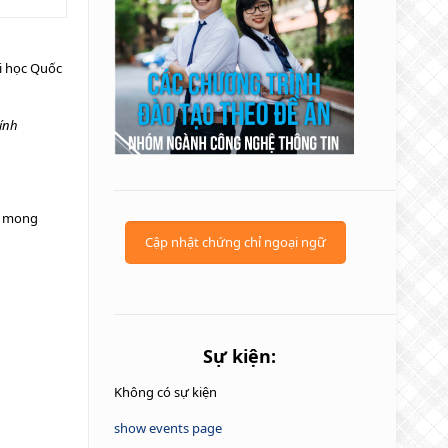
i học Quốc
đính
và mong
Cập nhật chứng chỉ ngoại ngữ
Sự kiện:
Không có sự kiện
show events page