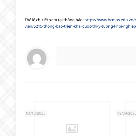
Thể lệ chi tiết xem tại thông báo:
https://www.hcmus.edu.vn/c
vien/5215-thong-bao-trien-khai-cuoc-thi-y-tuong-khoi-nghi
04/12/2025
18/09/202