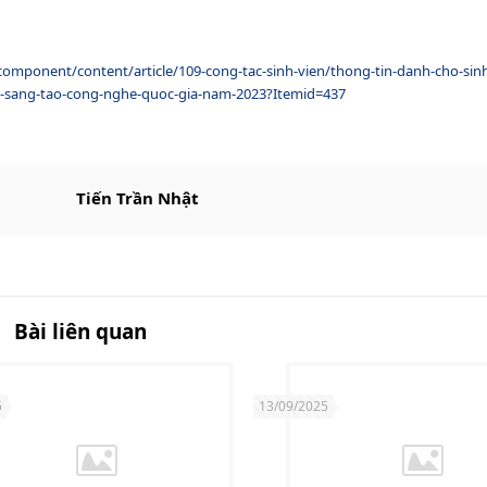
omponent/content/article/109-cong-tac-sinh-vien/thong-tin-danh-cho-sin
ep-sang-tao-cong-nghe-quoc-gia-nam-2023?Itemid=437
Tiến Trần Nhật
Bài liên quan
5
13/09/2025