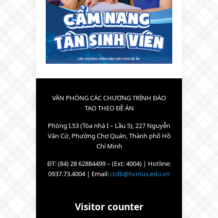
VĂN PHÒNG CÁC CHƯƠNG TRÌNH ĐÀO
TẠO THEO ĐỀ ÁN
Phòng I.53 (Tòa nhà I – Lầu 5), 227 Nguyễn
Văn Cừ, Phường Chợ Quán, Thành phố Hồ
Chí Minh
ĐT: (84) 28 62884499 – (Ext: 4004) | Hotline:
0937.73.4004 | Email:
ctdb@hcmus.edu.vn
Visitor counter