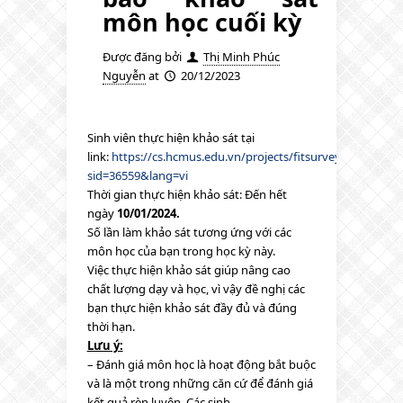
môn học cuối kỳ
Được đăng bởi
Thị Minh Phúc
Nguyễn
at
20/12/2023
Sinh viên thực hiện khảo sát tại
link:
https://cs.hcmus.edu.vn/projects/fitsurvey/index.php
sid=36559&lang=vi
Thời gian thực hiện khảo sát: Đến hết
ngày
10/01/2024.
Số lần làm khảo sát tương ứng với các
môn học của bạn trong học kỳ này.
Việc thực hiện khảo sát giúp nâng cao
chất lượng dạy và học, vì vậy đề nghị các
bạn thực hiện khảo sát đầy đủ và đúng
thời hạn.
Lưu ý:
– Đánh giá môn học là hoạt động bắt buộc
và là một trong những căn cứ để đánh giá
kết quả rèn luyện. Các sinh