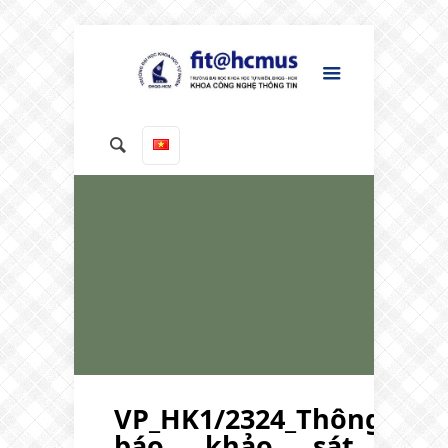
VP_HK1/2324_Thông
báo khảo sát