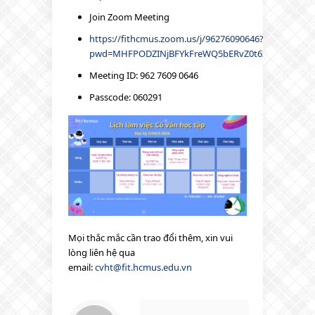
Join Zoom Meeting
https://fithcmus.zoom.us/j/96276090646?
pwd=MHFPODZINjBFYkFreWQ5bERvZ0t6Zz09
Meeting ID: 962 7609 0646
Passcode: 060291
Mọi thắc mắc cần trao đổi thêm, xin vui
lòng liên hệ qua
email:
cvht@fit.hcmus.edu.vn