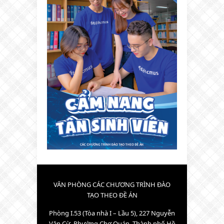
VĂN PHÒNG CÁC CHƯƠNG TRÌNH ĐÀO
TẠO THEO ĐỀ ÁN
Phòng I.53 (Tòa nhà I – Lầu 5), 227 Nguyễn
Văn Cừ, Phường Chợ Quán, Thành phố Hồ