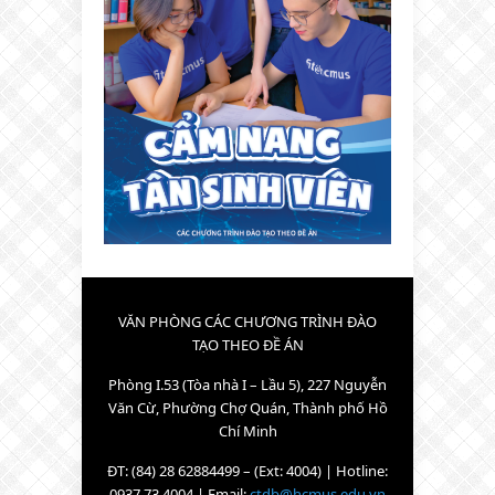
VĂN PHÒNG CÁC CHƯƠNG TRÌNH ĐÀO
TẠO THEO ĐỀ ÁN
Phòng I.53 (Tòa nhà I – Lầu 5), 227 Nguyễn
Văn Cừ, Phường Chợ Quán, Thành phố Hồ
Chí Minh
ĐT: (84) 28 62884499 – (Ext: 4004) | Hotline:
0937.73.4004 | Email:
ctdb@hcmus.edu.vn