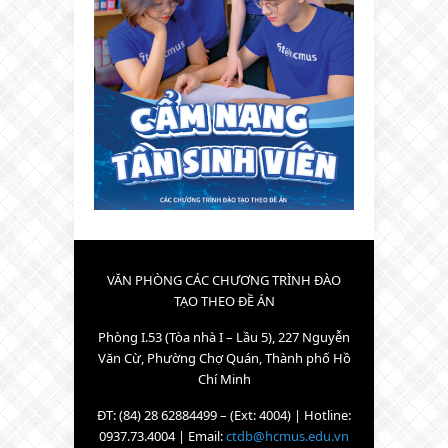
VĂN PHÒNG CÁC CHƯƠNG TRÌNH ĐÀO
TẠO THEO ĐỀ ÁN
Phòng I.53 (Tòa nhà I – Lầu 5), 227 Nguyễn
Văn Cừ, Phường Chợ Quán, Thành phố Hồ
Chí Minh
ĐT: (84) 28 62884499 – (Ext: 4004) | Hotline:
0937.73.4004 | Email:
ctdb@hcmus.edu.vn