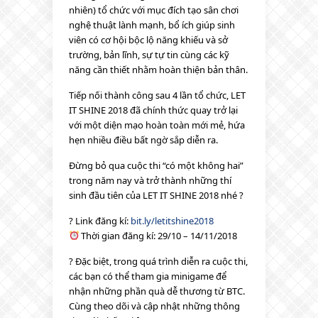
nhiên) tổ chức với mục đích tạo sân chơi
nghệ thuật lành mạnh, bổ ích giúp sinh
viên có cơ hội bộc lộ năng khiếu và sở
trường, bản lĩnh, sự tự tin cùng các kỹ
năng cần thiết nhằm hoàn thi
ện bản thân.
Tiếp nối thành công sau 4 lần tổ chức, LET
IT SHINE 2018 đã chính thức quay trở lại
với một diện mạo hoàn toàn mới mẻ, hứa
hẹn nhiều điều bất ngờ sắp diễn ra.
Đừng bỏ qua cuộc thi “có một không hai”
trong năm nay và trở thành những thí
sinh đầu tiên của LET IT SHINE 2018 nhé
?
?
Link đăng kí:
bit.ly/letitshine2018
Thời gian đăng kí: 29/10 – 14/11/2018
?
Đặc biệt, trong quá trình diễn ra cuộc thi,
các bạn có thể tham gia minigame để
nhận những phần quà dễ thương từ BTC.
Cùng theo dõi và cập nhật những thông