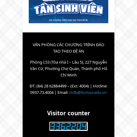
VĂN PHÒNG CÁC CHƯƠNG TRÌNH ĐÀO
TẠO THEO ĐỀ ÁN
Phòng I.53 (Tòa nhà I – Lầu 5), 227 Nguyễn
Văn Cừ, Phường Chợ Quán, Thành phố Hồ
Chí Minh
ĐT: (84) 28 62884499 – (Ext: 4004) | Hotline:
0937.73.4004 | Email:
ctdb@hcmus.edu.vn
Visitor counter