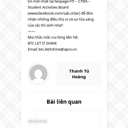
tin mới nhất tại fanpage FIT – CTĐA –
Student Activities Board
(www.facebook.com/sab.ctda/) để đón
nhận những điều thú vị và sự tỏa sáng
của các thí sinh nha!!
——
Mọi thắc mắc vui lòng liên hệ:
BTC LET IT SHINE
Email: btc.letitshine@apcs.vn
Thanh Tú
Hoàng
Bài liên quan
04/04/2024