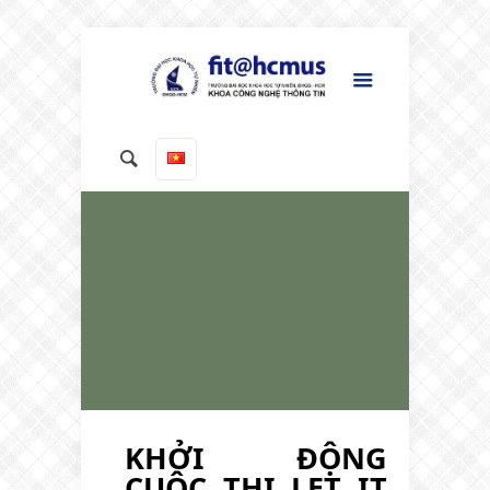
KHỞI ĐỘNG
CUỘC THI LET IT