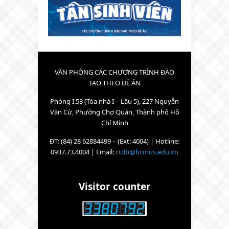
VĂN PHÒNG CÁC CHƯƠNG TRÌNH ĐÀO
TẠO THEO ĐỀ ÁN
Phòng I.53 (Tòa nhà I – Lầu 5), 227 Nguyễn
Văn Cừ, Phường Chợ Quán, Thành phố Hồ
Chí Minh
ĐT: (84) 28 62884499 – (Ext: 4004) | Hotline:
0937.73.4004 | Email:
ctdb@hcmus.edu.vn
Visitor counter