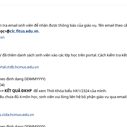
tra email sinh viên để nhận được thông báo của giáo vụ. Tên email theo cấ
 học>@
clc.fitus.edu.vn
.
.vn
 đã thêm danh sách sinh viên vào các lớp học trên portal. Cách kiểm tra kế
ortal.ctdb.hcmus.edu.vn
(theo định dạng DDMMYYYY)
04)
—>
KẾT QUẢ
ĐKHP
để xem Thời Khóa biểu HK1/2324 của mình.
ếu chưa đủ 4 môn học, sinh viên vui lòng liên hệ bộ phận giáo vụ qua email:
s.ctda.hcmus.edu.vn
(theo định dạng DDMMYYYY)