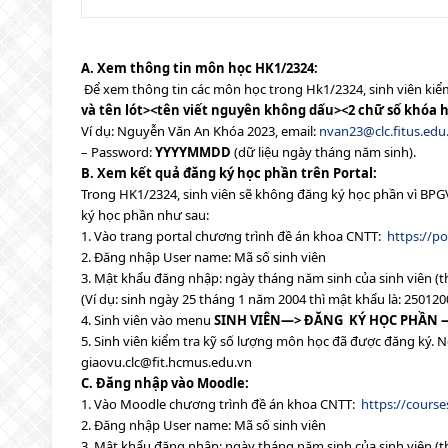
A. Xem thông tin môn học HK1/2324:
Để xem thông tin các môn học trong Hk1/2324, sinh viên kiểm 
và tên lót><tên viết nguyên không dấu><2 chữ số khóa
Ví dụ: Nguyễn Văn An Khóa 2023, email:
nvan23@clc.fitus.edu
– Password:
YYYYMMDD
(dữ liệu ngày tháng năm sinh).
B. Xem kết quả đăng ký học phần trên Portal:
Trong HK1/2324, sinh viên sẽ không đăng ký học phần vì BPGV
ký học phần như sau:
1. Vào trang portal chương trình đề án khoa CNTT:
https://p
2. Đăng nhập User name: Mã số sinh viên
3. Mật khẩu đăng nhập: ngày tháng năm sinh của sinh viên 
(Ví dụ: sinh ngày 25 tháng 1 năm 2004 thì mật khẩu là: 250120
4. Sinh viên vào menu
SINH VIÊN
—>
ĐĂNG KÝ HỌC PHẦN 
5. Sinh viên kiểm tra kỹ số lượng môn học đã được đăng ký. N
giaovu.clc@fit.hcmus.edu.vn
C. Đăng nhập vào Moodle:
1. Vào Moodle chương trình đề án khoa CNTT:
https://course
2. Đăng nhập User name: Mã số sinh viên
3. Mật khẩu đăng nhập: ngày tháng năm sinh của sinh viên 