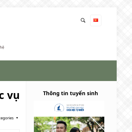
 hệ
c vụ
Thông tin tuyển sinh
tegories