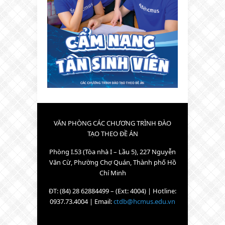
VĂN PHÒNG CÁC CHƯƠNG TRÌNH ĐÀO
TẠO THEO ĐỀ ÁN
Phòng I.53 (Tòa nhà I – Lầu 5), 227 Nguyễn
Văn Cừ, Phường Chợ Quán, Thành phố Hồ
Chí Minh
ĐT: (84) 28 62884499 – (Ext: 4004) | Hotline:
0937.73.4004 | Email:
ctdb@hcmus.edu.vn