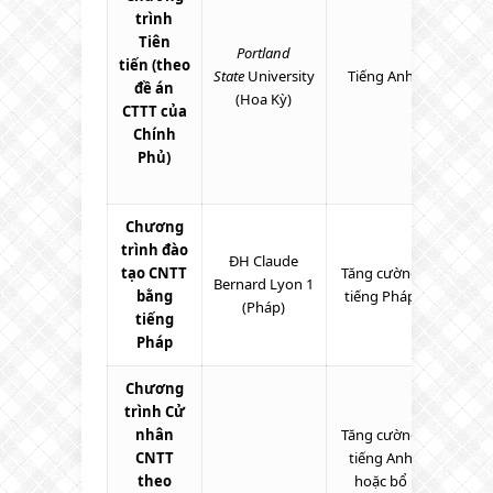
trình
Tiên
Portland
tiến
(theo
State
University
Tiếng Anh
60
đề án
(Hoa Kỳ)
CTTT của
Chính
Phủ)
Chương
trình đào
ĐH Claude
tạo CNTT
Tăng cường
Bernard Lyon 1
40
bằng
tiếng Pháp
(Pháp)
tiếng
Pháp
Chương
trình Cử
nhân
Tăng cường
CNTT
tiếng Anh
theo
hoặc bổ
80