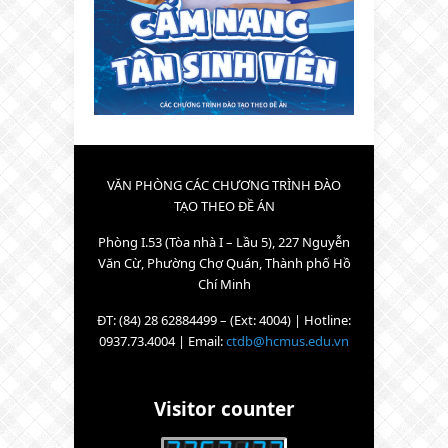
VĂN PHÒNG CÁC CHƯƠNG TRÌNH ĐÀO
TẠO THEO ĐỀ ÁN
Phòng I.53 (Tòa nhà I – Lầu 5), 227 Nguyễn
Văn Cừ, Phường Chợ Quán, Thành phố Hồ
Chí Minh
ĐT: (84) 28 62884499 – (Ext: 4004) | Hotline:
0937.73.4004 | Email:
ctdb@hcmus.edu.vn
Visitor counter