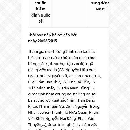
chuẩn
sung tiếng
kiểm
Nhật
định quốc
tế
Thời hạn nộp hồ sơ: đến hết
ngày
20/08/2015
Tham gia các chương trình đào tạo đặc
biệt, sinh viên có cơ hội nhận nhiều học
bổng giá trị, được học tập với đội ngũ
giảng viên uy tín (GS. Nguyễn Hữu Anh,
GS. Dương Nguyên Vũ, GS Cao Hoàng Trụ,
PGS. Trần Đan Thư, TS. Đinh Bá Tiến, TS.
Trần Minh Triết, TS. Trần Nam Dũng,…),
được sinh hoạt chung với những người
bạn cùng lớp xuất sắc (Trịnh Trần Đăng
Khoa, Phạm Tuấn Vũ, Đàm Nguyễn Trọng
Nhân, Lê Yên Thanh, Tô Hữu Quân, Phạm
Việt Khôi, Nguyễn Hải Đăng, Phan Văn
Thuyên,…), được trải nghiệm và làm việc