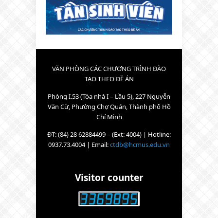
VĂN PHÒNG CÁC CHƯƠNG TRÌNH ĐÀO
TẠO THEO ĐỀ ÁN
Phòng I.53 (Tòa nhà I – Lầu 5), 227 Nguyễn
Văn Cừ, Phường Chợ Quán, Thành phố Hồ
Chí Minh
ĐT: (84) 28 62884499 – (Ext: 4004) | Hotline:
0937.73.4004 | Email:
ctdb@hcmus.edu.vn
Visitor counter