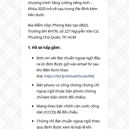
chương trình Tăng cường tiếng Anh –
Khóa 2025 trở về sau trong file đính kèm
bên dưới.
Địa điểm nộp: Phòng Đào tạo (B02),
Trường ĐH KHTN, số 227 Nguyễn Văn Cừ,
Phường Chợ Quán, TP. HCM
1. Hồ sơ nộp gồm:
Đơn xin xét đạt chuẩn ngoại ngữ đầu
ra (in đơn được gửi vào email SV sau
khi điền form theo
link
:
https://bit.ly/donxetchuanNN
)
Bản photo có công chứng chứng chỉ
ngoại ngữ (hoặc bản photo chứng
chỉ kèm bản chính đối chiếu).
Mang theo bản chính căn cước công
dân (CCCD) để đối chiếu.
Chứng chỉ đạt chuẩn ngoại ngữ theo
quy định được xem là hợp lệ khi