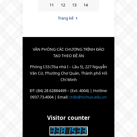
11
12
13
14
Trang kế
VĂN PHÒNG CÁC CHƯƠNG TRÌNH ĐÀO
TẠO THEO ĐỀ ÁN
Phòng I.53 (Tòa nhà I – Lầu 5), 227 Nguyễn
Văn Cừ, Phường Chợ Quán, Thành phố Hồ
Chí Minh
ĐT: (84) 28 62884499 – (Ext: 4004) | Hotline:
0937.73.4004 | Email:
ctdb@hcmus.edu.vn
Visitor counter