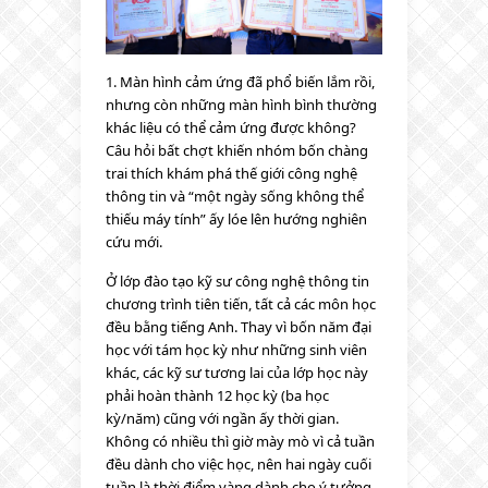
1. Màn hình cảm ứng đã phổ biến lắm rồi,
nhưng còn những màn hình bình thường
khác liệu có thể cảm ứng được không?
Câu hỏi bất chợt khiến nhóm bốn chàng
trai thích khám phá thế giới công nghệ
thông tin và “một ngày sống không thể
thiếu máy tính” ấy lóe lên hướng nghiên
cứu mới.
Ở lớp đào tạo kỹ sư công nghệ thông tin
chương trình tiên tiến, tất cả các môn học
đều bằng tiếng Anh. Thay vì bốn năm đại
học với tám học kỳ như những sinh viên
khác, các kỹ sư tương lai của lớp học này
phải hoàn thành 12 học kỳ (ba học
kỳ/năm) cũng với ngần ấy thời gian.
Không có nhiều thì giờ mày mò vì cả tuần
đều dành cho việc học, nên hai ngày cuối
tuần là thời điểm vàng dành cho ý tưởng