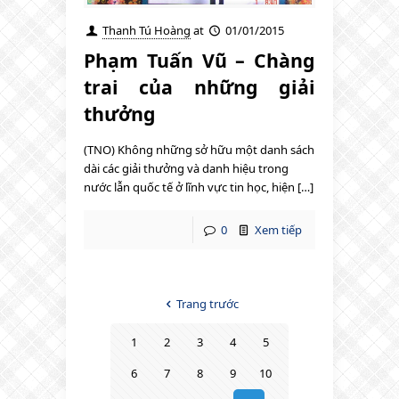
Thanh Tú Hoàng
at
01/01/2015
Phạm Tuấn Vũ – Chàng
trai của những giải
thưởng
(TNO) Không những sở hữu một danh sách
dài các giải thưởng và danh hiệu trong
nước lẫn quốc tế ở lĩnh vực tin học, hiện […]
0
Xem tiếp
Trang trước
1
2
3
4
5
6
7
8
9
10