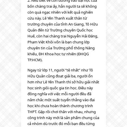
2. Nếu biết về con đường vào đại học của
bốn chàng trai ấy, hẳn người ta sẽ không
còn quá ngạc nhiên với kết quả nghiên
cứu này. Lê Yên Thanh xuất thân từ
trường chuyên của tỉnh An Giang, Tô Hữu
Quân đến từ Trường chuyên Quốc học
Huế, còn hai chàng trai Nguyễn Hải Đăng,
Phạm Việt Khôi vốn là bạn chung lớp
chuyên tin của Trường phổ thông Năng
khiếu, ĐH Khoa học tự nhiên (ĐHQG
TP.HCM).
Ngay từ lớp 11, người “tệ nhất” như Tô
Hữu Quân cũng đoạt giải ba, người ổn
hơn như Lê Yên Thanh thì sở hữu giải nhất
học sinh giỏi quốc gia tin học. Điều này
đồng nghĩa với việc mỗi người đều đã
nắm chắc một suất tuyển thẳng vào đại
học khi chưa hoàn thành chương trình
THPT. Gặp rồi chơi thân với nhau, nhưng
công trình này mới là sản phẩm chung của
cả nhóm dù trước đó mỗi bạn đều từng