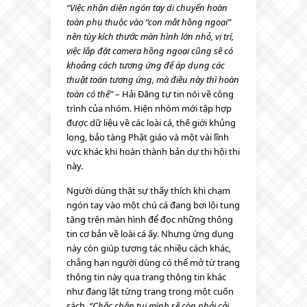
“Việc nhận diện ngón tay di chuyển hoàn
toàn phụ thuộc vào “con mắt hồng ngoại”
nên tùy kích thước màn hình lớn nhỏ, vị trí,
việc lắp đặt camera hồng ngoại cũng sẽ có
khoảng cách tương ứng để áp dụng các
thuật toán tương ứng, mà điều này thì hoàn
toàn có thể”
– Hải Đăng tự tin nói về công
trình của nhóm. Hiện nhóm mới tập hợp
được dữ liệu về các loài cá, thế giới khủng
long, bảo tàng Phật giáo và một vài lĩnh
vực khác khi hoàn thành bản dự thi hội thi
này.
Người dùng thật sự thấy thích khi chạm
ngón tay vào một chú cá đang bơi lội tung
tăng trên màn hình để đọc những thông
tin cơ bản về loài cá ấy. Nhưng ứng dụng
này còn giúp tương tác nhiều cách khác,
chẳng hạn người dùng có thể mở từ trang
thông tin này qua trang thông tin khác
như đang lật từng trang trong một cuốn
sách.
“Chắc chắn tụi mình sẽ còn phải cải