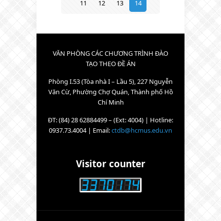
11
12
13
14
VĂN PHÒNG CÁC CHƯƠNG TRÌNH ĐÀO
TẠO THEO ĐỀ ÁN
Phòng I.53 (Tòa nhà I – Lầu 5), 227 Nguyễn
Văn Cừ, Phường Chợ Quán, Thành phố Hồ
Chí Minh
ĐT: (84) 28 62884499 – (Ext: 4004) | Hotline:
0937.73.4004 | Email:
ctdb@hcmus.edu.vn
Visitor counter