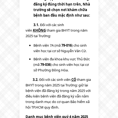
đăng ký đúng thời hạn trên, Nhà
trường sẽ chọn nơi khám chữa
bệnh ban đầu mặc định như sau:
3.1.
Đối với các sinh
viên
KHÔNG
tham gia BHYT trong năm
2025 tại Trường:
Bệnh viện 7A (mã
79-016
) cho sinh
viên học tại cơ sở Nguyễn Văn Cừ.
Bệnh viện đa khoa khu vực Thủ Đức
(mã
79-036
) cho sinh viên học tại cơ
sở Phường Đông Hòa.
3.2.
Đối với các sinh viên
CÓ
tham gia
BHYT trong năm 2025 tại Trường: giữ lại
bệnh viện đã đăng ký trong năm 2025 với
điều kiện bệnh viện đã đăng ký vẫn nằm
trong danh mục do cơ quan Bảo hiểm xã
hội TP.HCM quy định.
Danh mục bệnh viện quý 4 năm 2025