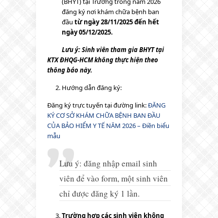
(BHYT) tại Trường trong năm 2026
đăng ký nơi khám chữa bệnh ban
đầu
từ ngày
28/11/2025 đến hết
ngày 05/12/2025.
Lưu ý: Sinh viên tham gia BHYT tại
KTX ĐHQG-HCM không thực hiện theo
thông báo này.
Hướng dẫn đăng ký:
Đăng ký trực tuyến tại đường link:
ĐĂNG
KÝ CƠ SỞ KHÁM CHỮA BỆNH BAN ĐẦU
CỦA BẢO HIỂM Y TẾ NĂM 2026 – Điền biểu
mẫu
Lưu ý: đăng nhập email sinh
viên để vào form, một sinh viên
chỉ được đăng ký 1 lần.
Trường hợp các sinh viên không