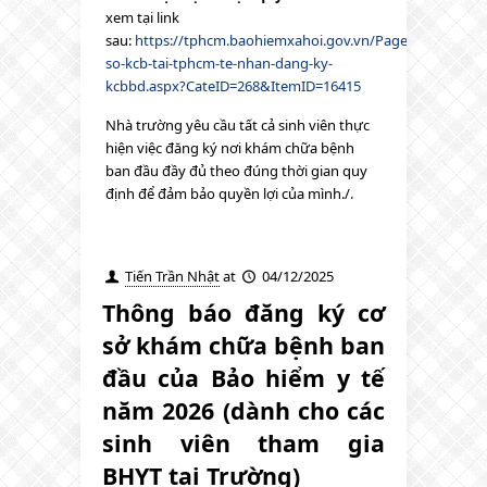
xem tại link
sau:
https://tphcm.baohiemxahoi.gov.vn/Pages/co-
so-kcb-tai-tphcm-te-nhan-dang-ky-
kcbbd.aspx?CateID=268&ItemID=16415
Nhà trường yêu cầu tất cả sinh viên thực
hiện việc đăng ký nơi khám chữa bệnh
ban đầu đầy đủ theo đúng thời gian quy
định để đảm bảo quyền lợi của mình./.
Tiến Trần Nhật
at
04/12/2025
Thông báo đăng ký cơ
sở khám chữa bệnh ban
đầu của Bảo hiểm y tế
năm 2026 (dành cho các
sinh viên tham gia
BHYT tại Trường)