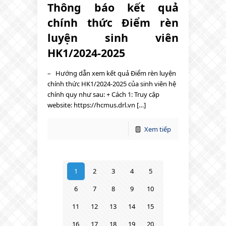
Thông báo kết quả
chính thức Điểm rèn
luyện sinh viên
HK1/2024-2025
– Hướng dẫn xem kết quả Điểm rèn luyện
chính thức HK1/2024-2025 của sinh viên hệ
chính quy như sau: + Cách 1: Truy cập
website: https://hcmus.drl.vn […]
Xem tiếp
1
2
3
4
5
6
7
8
9
10
11
12
13
14
15
16
17
18
19
20