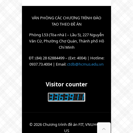
VĂN PHÒNG CÁC CHƯƠNG TRÌNH ĐÀO
TẠO THEO ĐỀ ÁN
Phòng I.53 (Tòa nhà I – Lầu 5), 227 Nguyễn
Văn Cừ, Phường Chợ Quán, Thành phố Hồ
Chí Minh
ĐT: (84) 28 62884499 – (Ext: 4004) | Hotline:
0937.73.4004 | Email:
ctdb@hcmus.edu.vn
Visitor counter
© 2026 Chương trình đề án FIT, VNUHCM-
US