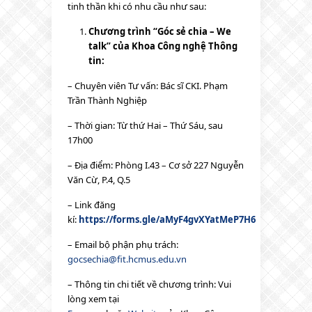
tinh thần khi có nhu cầu như sau:
Chương trình “Góc sẻ chia – We
talk” của Khoa Công nghệ Thông
tin:
– Chuyên viên Tư vấn: Bác sĩ CKI. Phạm
Trần Thành Nghiệp
– Thời gian: Từ thứ Hai – Thứ Sáu, sau
17h00
– Địa điểm: Phòng I.43 – Cơ sở 227 Nguyễn
Văn Cừ, P.4, Q.5
– Link đăng
kí:
https://forms.gle/aMyF4gvXYatMeP7H6
– Email bộ phận phụ trách:
gocsechia@fit.hcmus.edu.vn
– Thông tin chi tiết về chương trình: Vui
lòng xem tại