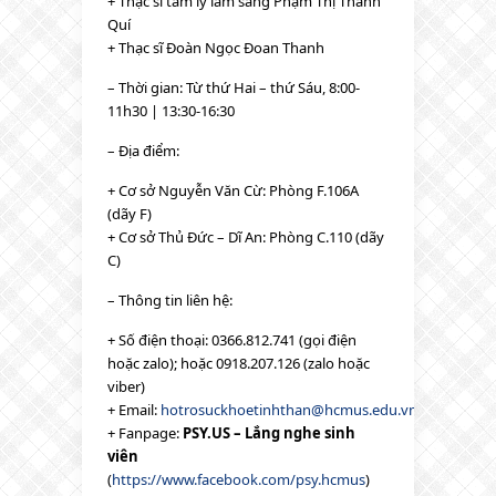
+ Thạc sĩ tâm lý lâm sàng Phạm Thị Thanh
Quí
+ Thạc sĩ Đoàn Ngọc Đoan Thanh
– Thời gian: Từ thứ Hai – thứ Sáu, 8:00-
11h30 | 13:30-16:30
– Địa điểm:
+ Cơ sở Nguyễn Văn Cừ: Phòng F.106A
(dãy F)
+ Cơ sở Thủ Đức – Dĩ An: Phòng C.110 (dãy
C)
– Thông tin liên hệ:
+ Số điện thoại: 0366.812.741 (gọi điện
hoặc zalo); hoặc 0918.207.126 (zalo hoặc
viber)
+ Email:
hotrosuckhoetinhthan@hcmus.edu.vn
+ Fanpage:
PSY.US – Lắng nghe sinh
viên
(
https://www.facebook.com/psy.hcmus
)