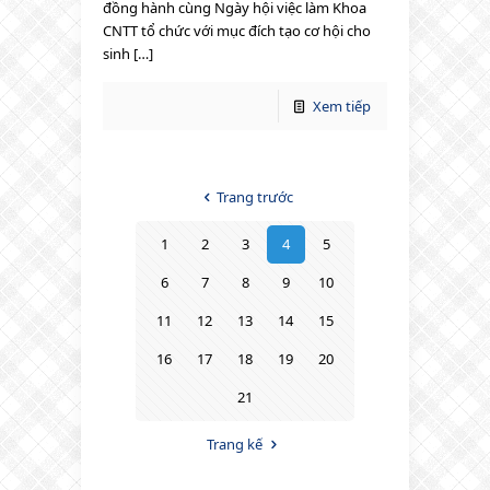
đồng hành cùng Ngày hội việc làm Khoa
CNTT tổ chức với mục đích tạo cơ hội cho
sinh […]
Xem tiếp
Trang trước
1
2
3
4
5
6
7
8
9
10
11
12
13
14
15
16
17
18
19
20
21
Trang kế