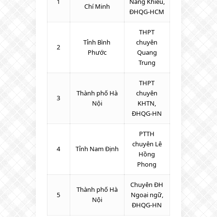
1
Năng Khiếu,
Chí Minh
ĐHQG-HCM
THPT
Tỉnh Bình
chuyên
2
Phước
Quang
Trung
THPT
Thành phố Hà
chuyên
3
Nội
KHTN,
ĐHQG-HN
PTTH
chuyên Lê
4
Tỉnh Nam Định
Hồng
Phong
Chuyên ĐH
Thành phố Hà
5
Ngoại ngữ,
Nội
ĐHQG-HN