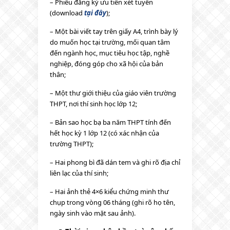
– Phiếu đăng ký ưu tiên xét tuyển
(download
tại đây
);
– Một bài viết tay trên giấy A4, trình bày lý
do muốn học tại trường, mối quan tâm
đến ngành học, mục tiêu học tập, nghề
nghiệp, đóng góp cho xã hội của bản
thân;
– Một thư giới thiệu của giáo viên trường
THPT, nơi thí sinh học lớp 12;
– Bản sao học bạ ba năm THPT tính đến
hết học kỳ 1 lớp 12 (có xác nhận của
trường THPT);
– Hai phong bì đã dán tem và ghi rõ địa chỉ
liên lạc của thí sinh;
– Hai ảnh thẻ 4×6 kiểu chứng minh thư
chụp trong vòng 06 tháng (ghi rõ họ tên,
ngày sinh vào mặt sau ảnh).