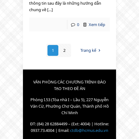
thông tin sau đây là những hướng dẫn
chung về […]
0
Xem tiếp
1
2
Trang kế
VĂN PHÒNG CÁC CHƯƠNG TRÌNH ĐÀO
TẠO THEO ĐỀ ÁN
Phòng I.53 (Tòa nhà I – Lầu 5), 227 Nguyễn
Văn Cừ, Phường Chợ Quán, Thành phố Hồ
Chí Minh
ĐT: (84) 28 62884499 – (Ext: 4004) | Hotline:
0937.73.4004 | Email:
ctdb@hcmus.edu.vn