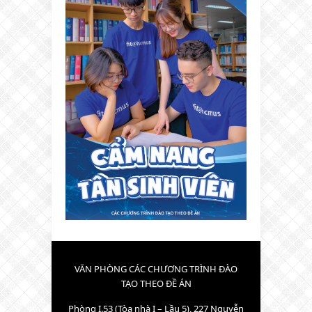
VĂN PHÒNG CÁC CHƯƠNG TRÌNH ĐÀO
TẠO THEO ĐỀ ÁN
Phòng I.53 (Tòa nhà I – Lầu 5), 227 Nguyễn