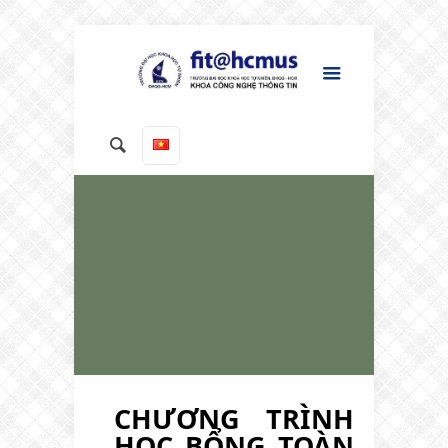
CHƯƠNG TRÌNH
HỌC BỔNG TOÀN