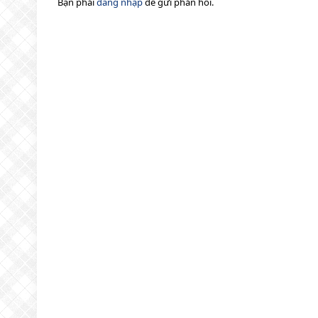
Bạn phải
đăng nhập
để gửi phản hồi.