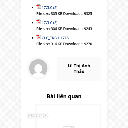
17CLC (2)
File size:
305 KB
Downloads:
9325
17CLC (3)
File size:
306 KB
Downloads:
9243
CLC_TKB 1-1718
File size:
316 KB
Downloads:
9270
Lê Thị Anh
Thảo
Bài liên quan
05/07/2026