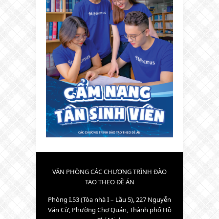
VĂN PHÒNG CÁC CHƯƠNG TRÌNH ĐÀO
TẠO THEO ĐỀ ÁN
Phòng I.53 (Tòa nhà I – Lầu 5), 227 Nguyễn
Văn Cừ, Phường Chợ Quán, Thành phố Hồ