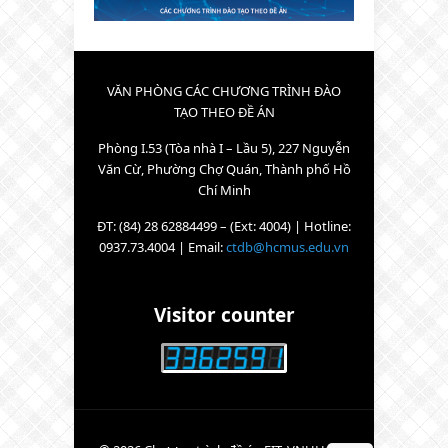
VĂN PHÒNG CÁC CHƯƠNG TRÌNH ĐÀO
TẠO THEO ĐỀ ÁN
Phòng I.53 (Tòa nhà I – Lầu 5), 227 Nguyễn
Văn Cừ, Phường Chợ Quán, Thành phố Hồ
Chí Minh
ĐT: (84) 28 62884499 – (Ext: 4004) | Hotline:
0937.73.4004 | Email:
ctdb@hcmus.edu.vn
Visitor counter