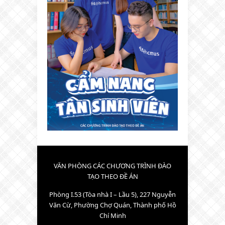
VĂN PHÒNG CÁC CHƯƠNG TRÌNH ĐÀO
TẠO THEO ĐỀ ÁN
Phòng I.53 (Tòa nhà I – Lầu 5), 227 Nguyễn
Văn Cừ, Phường Chợ Quán, Thành phố Hồ
Chí Minh