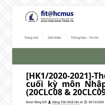
Trang chủ
Giới thiệu
Thông báo – Tin tức
[HK1/2020-2021]-T
cuối kỳ môn Nhậ
(20CLC08 & 20CLC09
Được đăng bởi
Đặng Trần Nhã Vân
at
30/12/2020