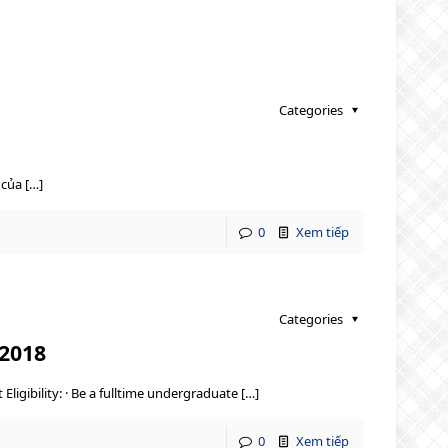
Categories
của […]
0
Xem tiếp
Categories
-2018
igibility: · Be a fulltime undergraduate […]
0
Xem tiếp