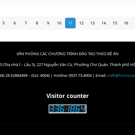
5
6
7
8
9
10
11
12
13
14
15
16
VĂN PHÒNG CÁC CHƯƠNG TRÌNH ĐÀO TẠO THEO ĐỀ ÁN
3 (Tòa nhà I – Lầu 5), 227 Nguyễn Văn Cừ, Phường Chợ Quán, Thành phố H
84) 28 62884499 – (Ext: 4004) | Hotline: 0937.73.4004 | Email:
ctdb@hcmus.e
Visitor counter