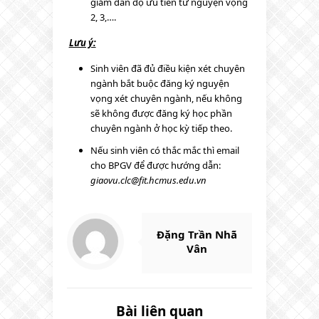
giảm dần độ ưu tiên từ nguyện vọng
2, 3,….
Lưu ý:
Sinh viên đã đủ điều kiện xét chuyên
ngành bắt buộc đăng ký nguyện
vọng xét chuyên ngành, nếu không
sẽ không được đăng ký học phần
chuyên ngành ở học kỳ tiếp theo.
Nếu sinh viên có thắc mắc thì email
cho BPGV để được hướng dẫn:
giaovu.clc@fit.hcmus.edu.vn
Đặng Trần Nhã
Vân
Bài liên quan