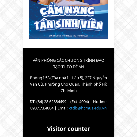
VĂN PHÒNG CÁC CHƯƠNG TRÌNH ĐÀO
TẠO THEO ĐỀ ÁN
Phòng I.53 (Tòa nhà I – Lầu 5), 227 Nguyễn
Văn Cừ, Phường Chợ Quán, Thành phố Hồ
Chí Minh
ĐT: (84) 28 62884499 – (Ext: 4004) | Hotline:
0937.73.4004 | Email:
ctdb@hcmus.edu.vn
Visitor counter