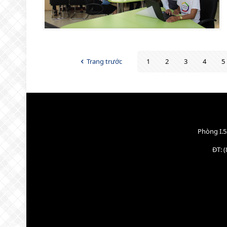
Trang trước
1
2
3
4
5
Phòng I.5
ĐT: (