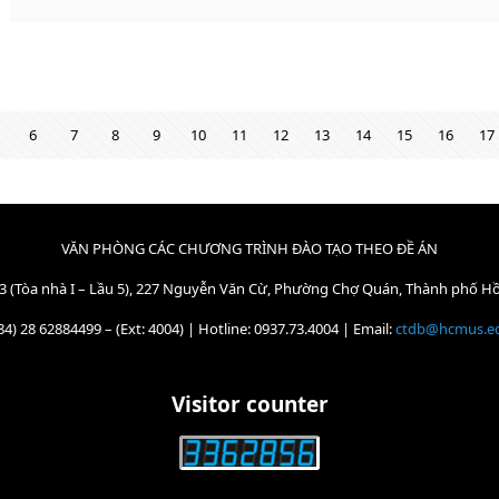
6
7
8
9
10
11
12
13
14
15
16
17
VĂN PHÒNG CÁC CHƯƠNG TRÌNH ĐÀO TẠO THEO ĐỀ ÁN
3 (Tòa nhà I – Lầu 5), 227 Nguyễn Văn Cừ, Phường Chợ Quán, Thành phố H
84) 28 62884499 – (Ext: 4004) | Hotline: 0937.73.4004 | Email:
ctdb@hcmus.e
Visitor counter