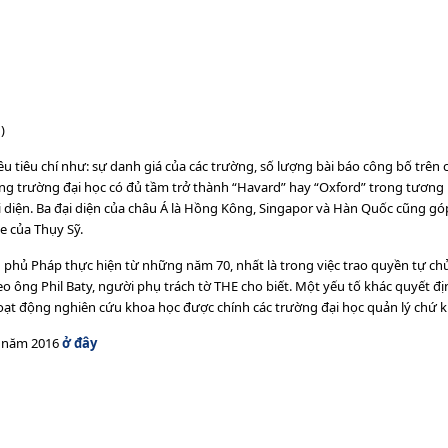
)
u tiêu chí như: sự danh giá của các trường, số lượng bài báo công bố trên cá
 trường đại học có đủ tầm trở thành “Havard” hay “Oxford” trong tương lai
đại diện. Ba đại diện của châu Á là Hồng Kông, Singapor và Hàn Quốc cũng g
e của Thụy Sỹ.
nh phủ Pháp thực hiện từ những năm 70, nhất là trong việc trao quyền tự chủ
theo ông Phil Baty, người phụ trách tờ THE cho biết. Một yếu tố khác quyết 
oạt động nghiên cứu khoa học được chính các trường đại học quản lý chứ 
t năm 2016
ở đây