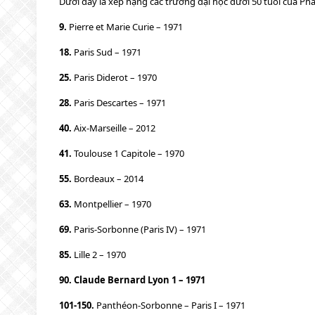
Dưới đây là xếp hạng các trường đại học dưới 50 tuổi của Ph
9.
Pierre et Marie Curie – 1971
18.
Paris Sud – 1971
25.
Paris Diderot – 1970
28.
Paris Descartes – 1971
40.
Aix-Marseille – 2012
41.
Toulouse 1 Capitole – 1970
55.
Bordeaux – 2014
63.
Montpellier – 1970
69.
Paris-Sorbonne (Paris IV) – 1971
85.
Lille 2 – 1970
90. Claude Bernard Lyon 1 – 1971
101-150.
Panthéon-Sorbonne – Paris I – 1971