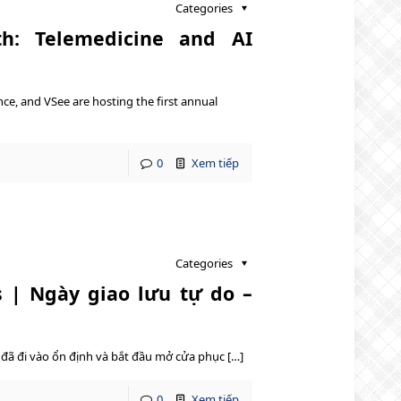
Categories
th: Telemedicine and AI
nce, and VSee are hosting the first annual
0
Xem tiếp
Categories
 | Ngày giao lưu tự do –
đã đi vào ổn định và bắt đầu mở cửa phục […]
0
Xem tiếp