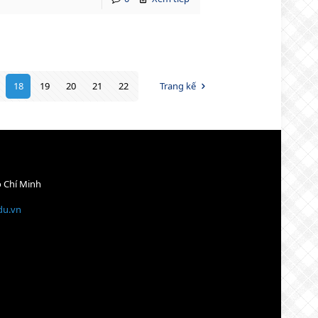
18
19
20
21
22
Trang kế
ồ Chí Minh
du.vn