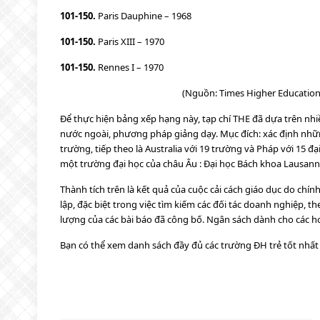
101-150.
Paris Dauphine – 1968
101-150.
Paris XIII – 1970
101-150.
Rennes I – 1970
(Nguồn: Times Higher Education
Để thực hiện bảng xếp hạng này, tạp chí THE đã dựa trên nhiề
nước ngoài, phương pháp giảng dạy. Mục đích: xác định những
trường, tiếp theo là Australia với 19 trường và Pháp với 15 
một trường đại học của châu Âu : Đại học Bách khoa Lausann
Thành tích trên là kết quả của cuộc cải cách giáo dục do chí
lập, đặc biệt trong việc tìm kiếm các đối tác doanh nghiệp, 
lượng của các bài báo đã công bố. Ngân sách dành cho các h
Bạn có thể xem danh sách đầy đủ các trường ĐH trẻ tốt nhấ