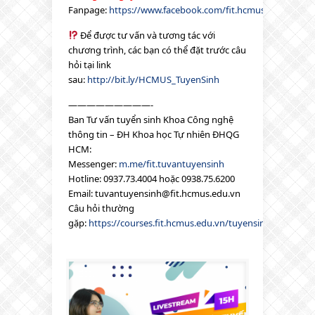
Fanpage:
https://www.facebook.com/fit.hcmus
Để được tư vấn và tương tác với
chương trình, các bạn có thể đặt trước câu
hỏi tại link
sau:
http://bit.ly/HCMUS_TuyenSinh
—————————-
Ban Tư vấn tuyển sinh Khoa Công nghệ
thông tin – ĐH Khoa học Tự nhiên ĐHQG
HCM:
Messenger:
m.me/fit.tuvantuyensinh
Hotline: 0937.73.4004 hoặc 0938.75.6200
Email: tuvantuyensinh@fit.hcmus.edu.vn
Câu hỏi thường
gặp:
https://courses.fit.hcmus.edu.vn/tuyensinh_faq