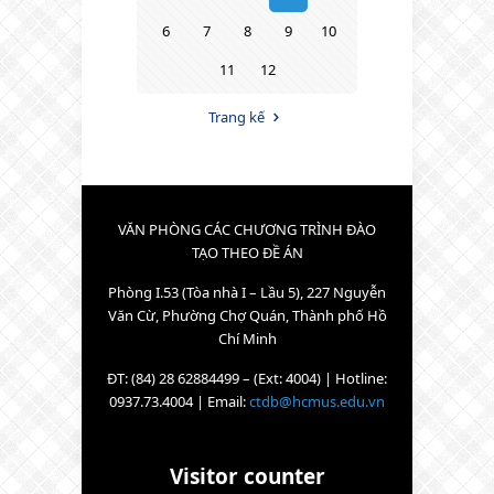
6
7
8
9
10
11
12
Trang kế
VĂN PHÒNG CÁC CHƯƠNG TRÌNH ĐÀO
TẠO THEO ĐỀ ÁN
Phòng I.53 (Tòa nhà I – Lầu 5), 227 Nguyễn
Văn Cừ, Phường Chợ Quán, Thành phố Hồ
Chí Minh
ĐT: (84) 28 62884499 – (Ext: 4004) | Hotline:
0937.73.4004 | Email:
ctdb@hcmus.edu.vn
Visitor counter