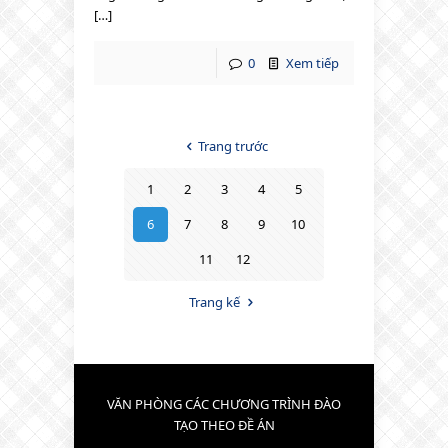
[…]
0
Xem tiếp
Trang trước
1
2
3
4
5
6
7
8
9
10
11
12
Trang kế
VĂN PHÒNG CÁC CHƯƠNG TRÌNH ĐÀO
TẠO THEO ĐỀ ÁN