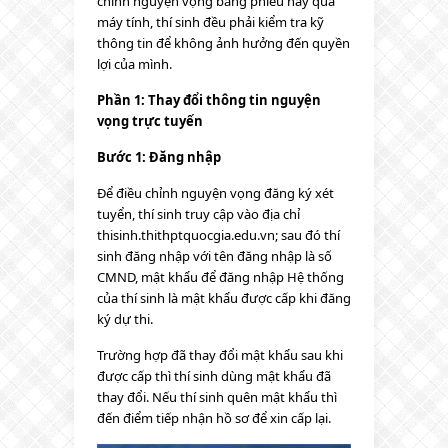
chỉnh nguyện vọng bằng phiếu hay qua
máy tính, thí sinh đều phải kiểm tra kỹ
thông tin để không ảnh hưởng đến quyền
lợi của mình.
Phần 1: Thay đổi thông tin nguyện
vọng trực tuyến
Bước 1: Đăng nhập
Để điều chỉnh nguyện vọng đăng ký xét
tuyển, thí sinh truy cập vào địa chỉ
thisinh.thithptquocgia.edu.vn; sau đó thí
sinh đăng nhập với tên đăng nhập là số
CMND, mật khẩu để đăng nhập Hệ thống
của thí sinh là mật khẩu được cấp khi đăng
ký dự thi.
Trường hợp đã thay đổi mật khẩu sau khi
được cấp thì thí sinh dùng mật khẩu đã
thay đổi. Nếu thí sinh quên mật khẩu thì
đến điểm tiếp nhận hồ sơ để xin cấp lại.