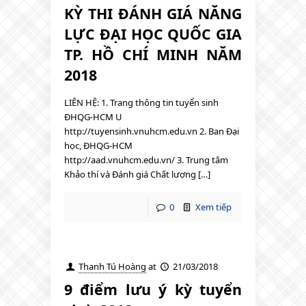
KỲ THI ĐÁNH GIÁ NĂNG
LỰC ĐẠI HỌC QUỐC GIA
TP. HỒ CHÍ MINH NĂM
2018
LIÊN HỆ: 1. Trang thông tin tuyển sinh
ĐHQG-HCM U
http://tuyensinh.vnuhcm.edu.vn 2. Ban Đại
học, ĐHQG-HCM
http://aad.vnuhcm.edu.vn/ 3. Trung tâm
Khảo thí và Đánh giá Chất lượng […]
0
Xem tiếp
Thanh Tú Hoàng
at
21/03/2018
9 điểm lưu ý kỳ tuyển