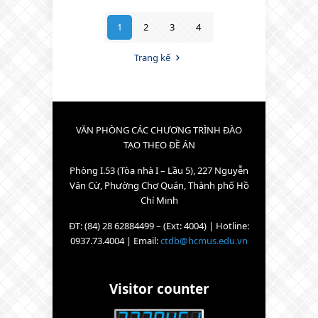
1
2
3
4
Trang kế
VĂN PHÒNG CÁC CHƯƠNG TRÌNH ĐÀO
TẠO THEO ĐỀ ÁN
Phòng I.53 (Tòa nhà I – Lầu 5), 227 Nguyễn
Văn Cừ, Phường Chợ Quán, Thành phố Hồ
Chí Minh
ĐT: (84) 28 62884499 – (Ext: 4004) | Hotline:
0937.73.4004 | Email:
ctdb@hcmus.edu.vn
Visitor counter