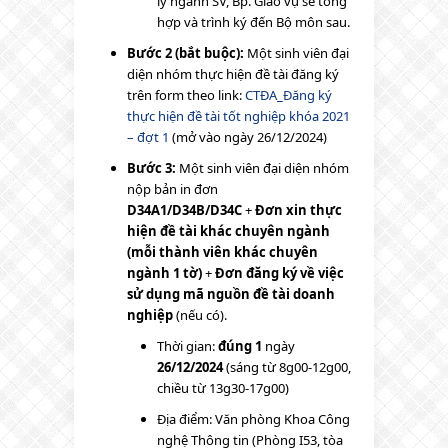
lý ngành SV, Bp. Giáo vụ sẽ tổng
hợp và trình ký đến Bộ môn sau.
Bước 2 (bắt buộc):
Một sinh viên đại
diện nhóm thực hiện đề tài đăng ký
trên form theo link:
CTĐA_Đăng ký
thực hiện đề tài tốt nghiệp khóa 2021
– đợt 1
(mở vào ngày 26/12/2024)
Bước 3:
Một sinh viên đại diện nhóm
nộp bản in đơn
D34A1/D34B/D34C
+
Đơn xin thực
hiện đề tài khác chuyên ngành
(mỗi thành viên khác chuyên
ngành 1 tờ)
+
Đơn đăng ký về việc
sử dụng mã nguồn đề tài doanh
nghiệp
(nếu có).
Thời gian:
đúng 1
ngày
26/12/2024
(sáng từ 8g00-12g00,
chiều từ 13g30-17g00)
Địa điểm: Văn phòng Khoa Công
nghệ Thông tin (Phòng I53, tòa