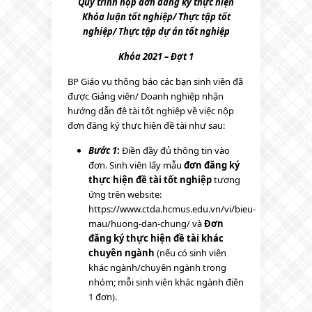
Quy trình nộp đơn đăng ký thực hiện
Khóa luận tốt nghiệp/ Thực tập tốt
nghiệp/ Thực tập dự án tốt nghiệp
Khóa 2021 – Đợt
1
BP Giáo vụ thông báo các bạn sinh viên đã
được Giảng viên/ Doanh nghiệp nhận
hướng dẫn đề tài tốt nghiệp về việc nộp
đơn đăng ký thực hiện đề tài như sau:
Bước 1
:
Điền đầy đủ thông tin vào
đơn. Sinh viên lấy mẫu
đơn đăng ký
thực hiện đề tài tốt nghiệp
tương
ứng trên website:
https://www.ctda.hcmus.edu.vn/vi/bieu-
mau/huong-dan-chung/ và
Đơn
đăng ký thực hiện đề tài khác
chuyên ngành
(nếu có sinh viên
khác ngành/chuyên ngành trong
nhóm; mỗi sinh viên khác ngành điền
1 đơn).