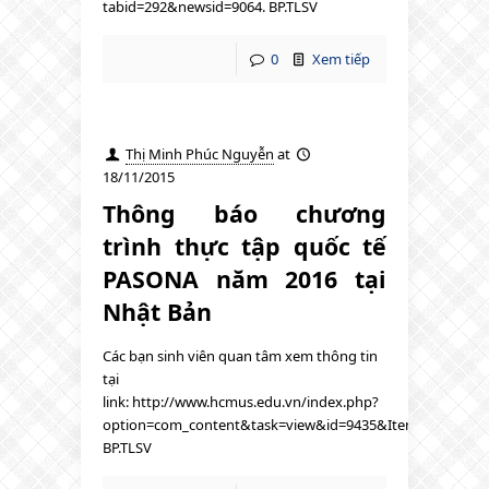
tabid=292&newsid=9064. BP.TLSV
0
Xem tiếp
Thị Minh Phúc Nguyễn
at
18/11/2015
Thông báo chương
trình thực tập quốc tế
PASONA năm 2016 tại
Nhật Bản
Các bạn sinh viên quan tâm xem thông tin
tại
link: http://www.hcmus.edu.vn/index.php?
option=com_content&task=view&id=9435&Itemid=1324
BP.TLSV