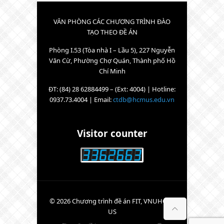
VĂN PHÒNG CÁC CHƯƠNG TRÌNH ĐÀO
TẠO THEO ĐỀ ÁN
Phòng I.53 (Tòa nhà I – Lầu 5), 227 Nguyễn
Văn Cừ, Phường Chợ Quán, Thành phố Hồ
Chí Minh
ĐT: (84) 28 62884499 – (Ext: 4004) | Hotline:
0937.73.4004 | Email:
ctdb@hcmus.edu.vn
Visitor counter
© 2026 Chương trình đề án FIT, VNUHCM-
US