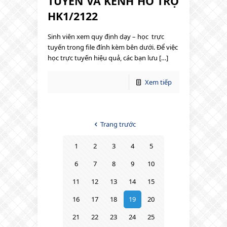
TUYẾN VÀ KÊNH HỖ TRỢ
HK1/2122
Sinh viên xem quy định dạy – học trực
tuyến trong file đính kèm bên dưới. Để việc
học trực tuyến hiệu quả, các bạn lưu […]
Xem tiếp
Trang trước
1
2
3
4
5
6
7
8
9
10
11
12
13
14
15
16
17
18
19
20
21
22
23
24
25