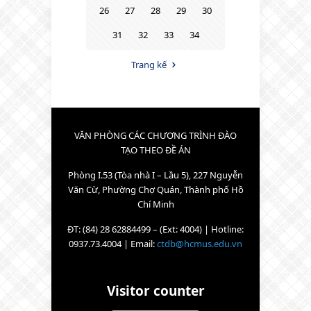
26
27
28
29
30
31
32
33
34
Trang kế
VĂN PHÒNG CÁC CHƯƠNG TRÌNH ĐÀO
TẠO THEO ĐỀ ÁN
Phòng I.53 (Tòa nhà I – Lầu 5), 227 Nguyễn
Văn Cừ, Phường Chợ Quán, Thành phố Hồ
Chí Minh
ĐT: (84) 28 62884499 – (Ext: 4004) | Hotline:
0937.73.4004 | Email:
ctdb@hcmus.edu.vn
Visitor counter