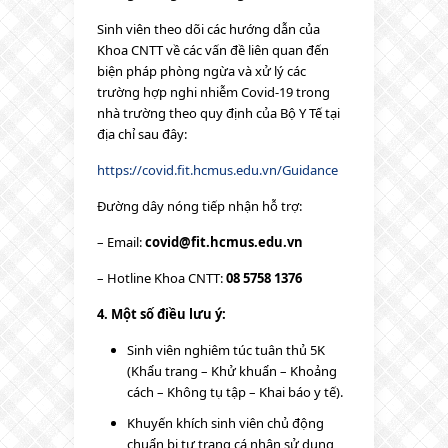
Sinh viên theo dõi các hướng dẫn của
Khoa CNTT về các vấn đề liên quan đến
biện pháp phòng ngừa và xử lý các
trường hợp nghi nhiễm Covid-19 trong
nhà trường theo quy định của Bộ Y Tế tại
địa chỉ sau đây:
https://covid.fit.hcmus.edu.vn/Guidance
Đường dây nóng tiếp nhận hỗ trợ:
– Email:
covid@fit.hcmus.edu.vn
– Hotline Khoa CNTT:
08 5758 1376
4. Một số điều lưu ý:
Sinh viên nghiêm túc tuân thủ 5K
(Khẩu trang – Khử khuẩn – Khoảng
cách – Không tụ tập – Khai báo y tế).
Khuyến khích sinh viên chủ động
chuẩn bị tư trang cá nhân sử dụng