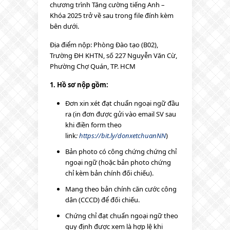
chương trình Tăng cường tiếng Anh –
Khóa 2025 trở về sau trong file đính kèm
bên dưới.
Địa điểm nộp: Phòng Đào tạo (B02),
Trường ĐH KHTN, số 227 Nguyễn Văn Cừ,
Phường Chợ Quán, TP. HCM
1. Hồ sơ nộp gồm:
Đơn xin xét đạt chuẩn ngoại ngữ đầu
ra (in đơn được gửi vào email SV sau
khi điền form theo
link
:
https://bit.ly/donxetchuanNN
)
Bản photo có công chứng chứng chỉ
ngoại ngữ (hoặc bản photo chứng
chỉ kèm bản chính đối chiếu).
Mang theo bản chính căn cước công
dân (CCCD) để đối chiếu.
Chứng chỉ đạt chuẩn ngoại ngữ theo
quy định được xem là hợp lệ khi