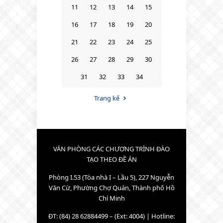
11
12
13
14
15
16
17
18
19
20
21
22
23
24
25
26
27
28
29
30
31
32
33
34
Trang kế
VĂN PHÒNG CÁC CHƯƠNG TRÌNH ĐÀO
TẠO THEO ĐỀ ÁN
Phòng I.53 (Tòa nhà I – Lầu 5), 227 Nguyễn
Văn Cừ, Phường Chợ Quán, Thành phố Hồ
Chí Minh
ĐT: (84) 28 62884499 – (Ext: 4004) | Hotline: