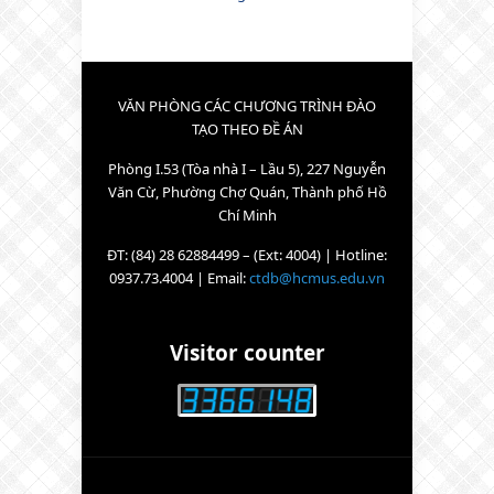
VĂN PHÒNG CÁC CHƯƠNG TRÌNH ĐÀO
TẠO THEO ĐỀ ÁN
Phòng I.53 (Tòa nhà I – Lầu 5), 227 Nguyễn
Văn Cừ, Phường Chợ Quán, Thành phố Hồ
Chí Minh
ĐT: (84) 28 62884499 – (Ext: 4004) | Hotline:
0937.73.4004 | Email:
ctdb@hcmus.edu.vn
Visitor counter