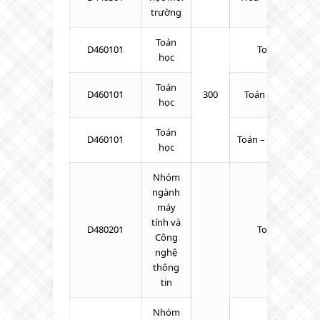
trường
Toán
D460101
Toán – Lý – Hó
học
Toán
D460101
300
Toán – Lý – Tiếng
học
Toán
D460101
Toán – KHTN – Tiế
học
Nhóm
ngành
máy
tính và
D480201
Toán – Lý – Hó
Công
nghệ
thông
tin
Nhóm