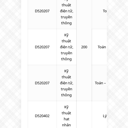
thuật
D520207
điện tử,
Toán – Lý – Hó
truyền
thông
Kỹ
thuật
D520207
điện tử,
200
Toán – Lý – Tiếng
truyền
thông
Kỹ
thuật
D520207
điện tử,
Toán – Tiếng Anh 
truyền
thông
Kỹ
thuật
D520402
Lý – Toán – Hó
hạt
nhân