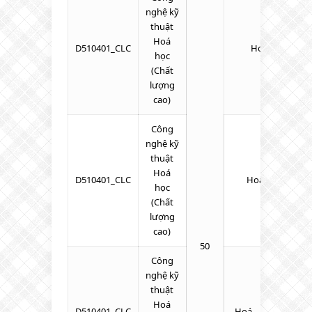
nghệ kỹ
thuật
Hoá
D510401_CLC
Hoá – Lý – Toá
học
(Chất
lượng
cao)
Công
nghệ kỹ
thuật
Hoá
D510401_CLC
Hoá – Sinh – To
học
(Chất
lượng
cao)
50
Công
nghệ kỹ
thuật
Hoá
D510401_CLC
Hoá – Toán – Tiến