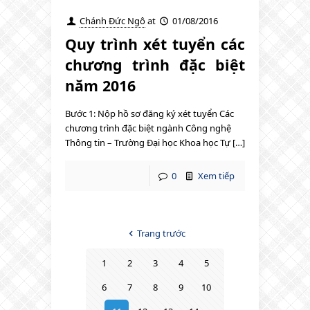
Chánh Đức Ngô
at
01/08/2016
Quy trình xét tuyển các
chương trình đặc biệt
năm 2016
Bước 1: Nộp hồ sơ đăng ký xét tuyển Các
chương trình đặc biệt ngành Công nghệ
Thông tin – Trường Đại học Khoa học Tự […]
0
Xem tiếp
Trang trước
1
2
3
4
5
6
7
8
9
10