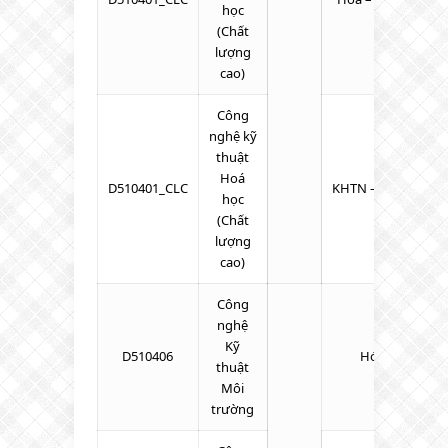
học
(Chất
lượng
cao)
Công
nghệ kỹ
thuật
Hoá
D510401_CLC
KHTN – Toán – Tiế
học
(Chất
lượng
cao)
Công
nghệ
Kỹ
D510406
Hóa – Toán – L
thuật
Môi
trường