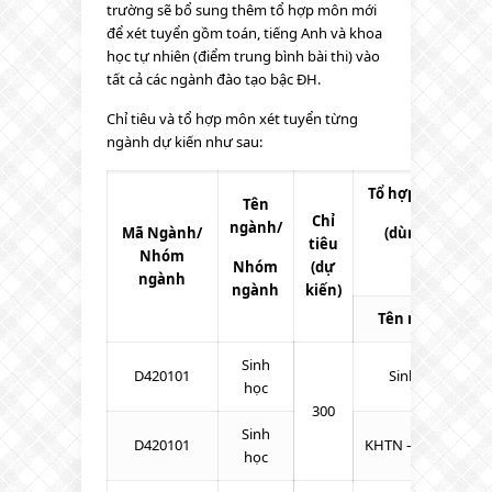
trường sẽ bổ sung thêm tổ hợp môn mới
để xét tuyển gồm toán, tiếng Anh và khoa
học tự nhiên (điểm trung bình bài thi) vào
tất cả các ngành đào tạo bậc ĐH.
Chỉ tiêu và tổ hợp môn xét tuyển từng
ngành dự kiến như sau:
Tổ hợp môn xét 
Tên
Chỉ
ngành/
Mã Ngành/
(dùng kết quả 
tiêu
Nhóm
THPTQG)
Nhóm
(dự
ngành
ngành
kiến)
Tên môn thi/bài
Sinh
D420101
Sinh – Hóa – To
học
300
Sinh
D420101
KHTN – Toán – Tiế
học