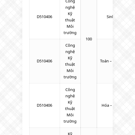
Công
nghệ
Kỹ
D510406
Sinh – Hóa – To
thuật
Môi
trường
100
Công
nghệ
Kỹ
D510406
Toán – KHTN – Tiế
thuật
Môi
trường
Công
nghệ
Kỹ
D510406
Hóa – Toán – Tiến
thuật
Môi
trường
Kỹ