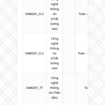
nghệ
thông
D480201_CLC
tin
Toán – Tiếng Anh –
(Chất
lượng
cao)
Công
nghệ
thông
D480201_CLC
tin
Toán – Tiếng Anh 
(Chất
lượng
cao)
Công
nghệ
D480201_TT
thông
Toán – Lý – Hó
tin (Tiên
tiến)