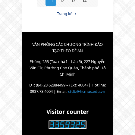
11
12
13
14
Trang kế
VĂN PHÒNG CÁC CHƯƠNG TRÌNH ĐÀO
TẠO THEO ĐỀ ÁN
Phòng I.53 (Tòa nhà I – Lầu 5), 227 Nguyễn
Văn Cừ, Phường Chợ Quán, Thành phố Hồ
Chí Minh
ĐT: (84) 28 62884499 – (Ext: 4004) | Hotline:
0937.73.4004 | Email:
ctdb@hcmus.edu.vn
Visitor counter