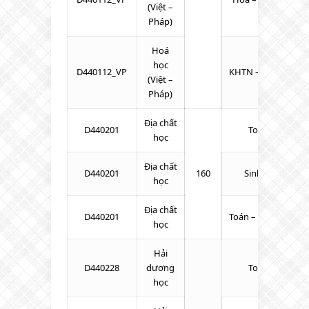
(Việt –
Pháp)
Hoá
học
D440112_VP
KHTN – Toán – Tiế
(Việt –
Pháp)
Địa chất
D440201
Toán – Hóa – L
học
Địa chất
D440201
160
Sinh – Toán – H
học
Địa chất
D440201
Toán – KHTN – Tiế
học
Hải
D440228
dương
Toán – Lý – Hó
học