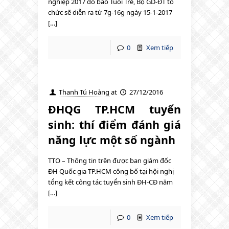
nghiệp 2017 do báo Tuổi Trẻ, Bộ GD-ĐT tổ
chức sẽ diễn ra từ 7g-16g ngày 15-1-2017
[…]
0
Xem tiếp
Thanh Tú Hoàng
at
27/12/2016
ĐHQG TP.HCM tuyển
sinh: thí điểm đánh giá
năng lực một số ngành
TTO – Thông tin trên được ban giám đốc
ĐH Quốc gia TP.HCM công bố tại hội nghị
tổng kết công tác tuyển sinh ĐH-CĐ năm
[…]
0
Xem tiếp