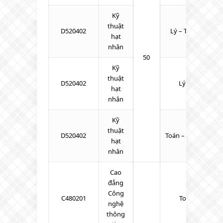
Kỹ
thuật
D520402
Lý – Toán – Tiếng
hạt
nhân
50
Kỹ
thuật
D520402
Lý – Toán – Si
hạt
nhân
Kỹ
thuật
D520402
Toán – KHTN – Tiế
hạt
nhân
Cao
đẳng
Công
C480201
Toán – Lý – Hó
nghệ
thông