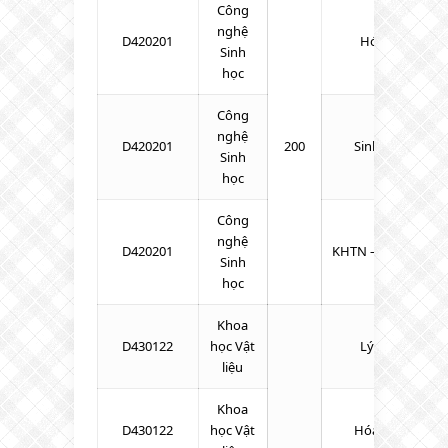
Công
nghệ
D420201
Hóa – Toán – L
Sinh
học
Công
nghệ
D420201
200
Sinh – Hóa – To
Sinh
học
Công
nghệ
D420201
KHTN – Toán – Tiế
Sinh
học
Khoa
D430122
học Vật
Lý – Hóa – Toá
liệu
Khoa
D430122
học Vật
Hóa – Sinh – To