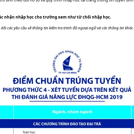
thí sinh theo dõi hồ sơ và quy trình nhập học tại trang thông tin tuyển sin
xác nhận nhập học cho trường xem như từ chối nhập học.
 dõi các yêu cầu về thông tin kiểm tra trình độ ngoại ngữ và các thông tin khá