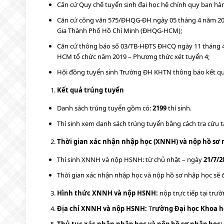
Căn cứ Quy chế tuyển sinh đại học hệ chính quy ban h
Căn cứ công văn 575/ĐHQG-ĐH ngày 05 tháng 4 năm 2019
Gia Thành Phố Hồ Chí Minh (ĐHQG-HCM);
Căn cứ thông báo số 03/TB-HĐTS ĐHCQ ngày 11 tháng 4 
HCM tổ chức năm 2019 – Phương thức xét tuyển 4;
Hội đồng tuyển sinh Trường ĐH KHTN thông báo kết quả
Kết quả trúng tuyển
Danh sách trúng tuyển gồm có:
2199
thí sinh.
Thí sinh xem danh sách trúng tuyển bằng cách tra cứu tạ
Thời gian xác nhận nhập học (XNNH) và nộp hồ sơ 
Thí sinh XNNH và nộp HSNH: từ chủ nhật – ngày
21/7/2
Thời gian xác nhận nhập học và nộp hồ sơ nhập học sẽ đư
Hình thức XNNH và nộp HSNH:
nộp trực tiếp tại trườ
Địa chỉ XNNH và nộp HSNH:
T
rường Đại học Khoa họ