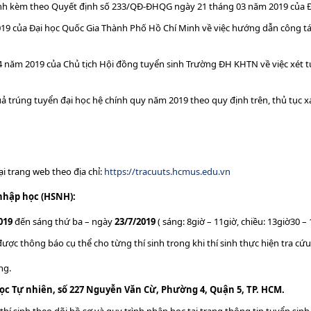
ành kèm theo Quyết định số 233/QĐ-ĐHQG ngày 21 tháng 03 năm 2019 của Đ
 của Đại học Quốc Gia Thành Phố Hồ Chí Minh về việc hướng dẫn công tác
năm 2019 của Chủ tịch Hội đồng tuyển sinh Trường ĐH KHTN về việc xét tu
 trúng tuyển đại học hệ chính quy năm 2019 theo quy định trên, thủ tục 
i trang web theo địa chỉ:
https://tracuuts.hcmus.edu.vn
nhập học (HSNH):
019
đến sáng thứ ba – ngày
23/7/2019
( sáng: 8giờ – 11giờ, chiều: 13giờ30 – 
ợc thông báo cụ thể cho từng thí sinh trong khi thí sinh thực hiện tra cứu
ng.
c Tự nhiên, số 227 Nguyễn Văn Cừ, Phường 4, Quận 5, TP. HCM.