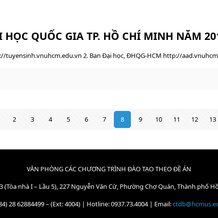
I HỌC QUỐC GIA TP. HỒ CHÍ MINH NĂM 20
://tuyensinh.vnuhcm.edu.vn 2. Ban Đại học, ĐHQG-HCM http://aad.vnuhcm.e
2
3
4
5
6
7
8
9
10
11
12
13
VĂN PHÒNG CÁC CHƯƠNG TRÌNH ĐÀO TẠO THEO ĐỀ ÁN
3 (Tòa nhà I – Lầu 5), 227 Nguyễn Văn Cừ, Phường Chợ Quán, Thành phố H
84) 28 62884499 – (Ext: 4004) | Hotline: 0937.73.4004 | Email:
ctdb@hcmus.e