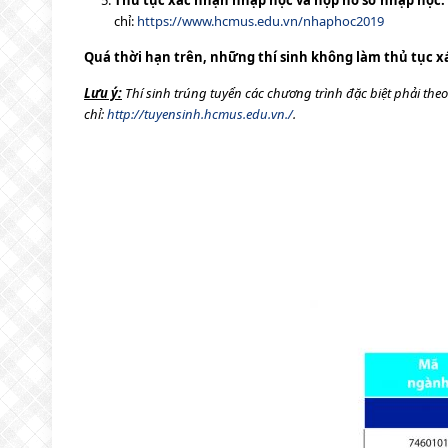
Thủ tục xác nhận nhập học và nộp hồ sơ nhập học:
chỉ:
https://www.hcmus.edu.vn/nhaphoc2019
Quá thời hạn trên, những thí sinh không làm thủ tục 
Lưu ý:
Thí sinh trúng tuyển các chương trình đặc biệt phải theo
chỉ:
http://tuyensinh.hcmus.edu.vn./
.