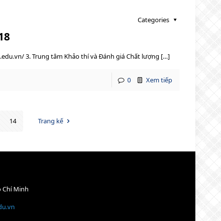
Categories
18
du.vn/ 3. Trung tâm Khảo thí và Đánh giá Chất lượng […]
0
Xem tiếp
14
Trang kế
ồ Chí Minh
du.vn