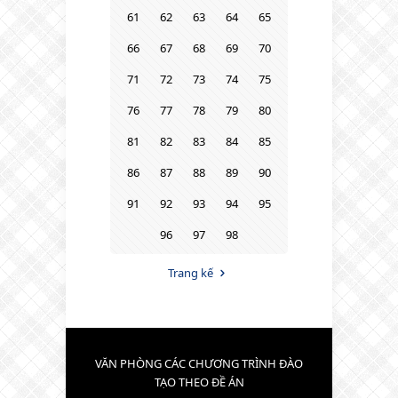
61
62
63
64
65
66
67
68
69
70
71
72
73
74
75
76
77
78
79
80
81
82
83
84
85
86
87
88
89
90
91
92
93
94
95
96
97
98
Trang kế
VĂN PHÒNG CÁC CHƯƠNG TRÌNH ĐÀO
TẠO THEO ĐỀ ÁN