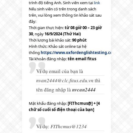
trình độ tiếng Anh. Sinh viên xem tại
link
Nếu sinh viên có trên trong danh sách
trên, vui lòng xem thông tin khảo sát sau
đây:
Thời gian thực hiện:
từ 08 giờ 00 – 23 giờ
30
, ngày
16/9/2024 (Thứ Hai)
Thời lượng bài khảo sát:
90 phút
Hình thức: Khảo sát online tại hệ
thống
https://www.oxfordenglishtesting.com
Tài khoản đăng nhập:
tên email fitus
Ví dụ email của bạn là
nvan2444@clc.fitus.edu.vn
thì
tên đăng nhập là
nvcan2444
Mật khẩu đăng nhập:
[FIThcmus@] + [4
chữ số cuối số điện thoại của bạn]
Ví dụ:
FIThcmus@1234