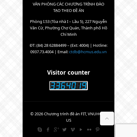
VĂN PHÒNG CÁC CHƯƠNG TRÌNH ĐÀO
TẠO THEO ĐỀ ÁN
Phòng I.53 (Tòa nhà I – Lầu 5), 227 Nguyễn
Văn Cừ, Phường Chợ Quán, Thành phố Hồ
Chí Minh
ĐT: (84) 28 62884499 – (Ext: 4004) | Hotline:
0937.73.4004 | Email:
ctdb@hcmus.edu.vn
Visitor counter
© 2026 Chương trình đề án FIT, VNUHCM-
US