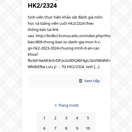
HK2/2324
Sinh viên thực hiện khảo sát đánh giá môn
học và Giảng viên cuối Hk2/2324 theo
thông báo tại link
sau: http://ktdbcl.hcmus.edu.vn/index.php/thong-
bao/809-thong-bao-sv-danh-gia-mon-h-c-
gv-hk2-2023-2024-chuong-trinh-d-an-cac-
khoa?
fbclid=IwAR3vXrDPzx2u9I5Ql6F4gU3xV0W4NFx72p4nPK8
Wk6bERw Lưu ý: – Từ HK2/2324, sinh […]
Xem tiếp
Trang trước
1
2
3
4
5
6
7
8
9
10