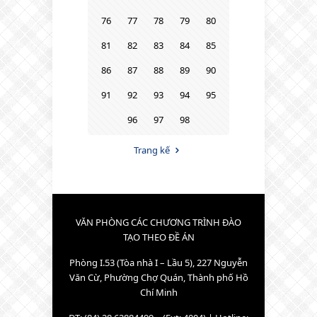
76
77
78
79
80
81
82
83
84
85
86
87
88
89
90
91
92
93
94
95
96
97
98
Trang kế
VĂN PHÒNG CÁC CHƯƠNG TRÌNH ĐÀO
TẠO THEO ĐỀ ÁN
Phòng I.53 (Tòa nhà I – Lầu 5), 227 Nguyễn
Văn Cừ, Phường Chợ Quán, Thành phố Hồ
Chí Minh