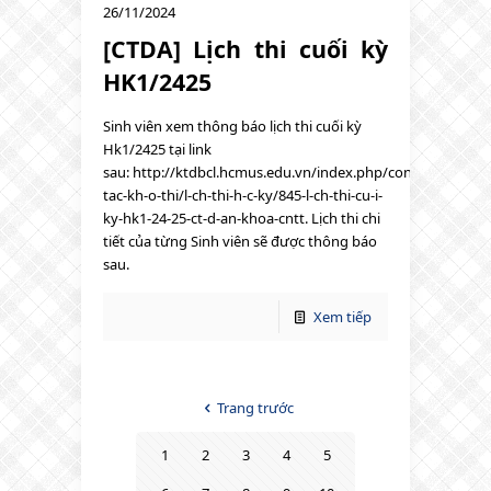
26/11/2024
[CTDA] Lịch thi cuối kỳ
HK1/2425
Sinh viên xem thông báo lịch thi cuối kỳ
Hk1/2425 tại link
sau: http://ktdbcl.hcmus.edu.vn/index.php/cong-
tac-kh-o-thi/l-ch-thi-h-c-ky/845-l-ch-thi-cu-i-
ky-hk1-24-25-ct-d-an-khoa-cntt. Lịch thi chi
tiết của từng Sinh viên sẽ được thông báo
sau.
Xem tiếp
Trang trước
1
2
3
4
5