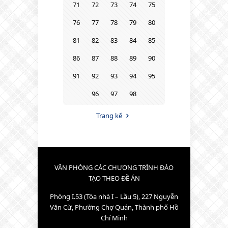
71
72
73
74
75
76
77
78
79
80
81
82
83
84
85
86
87
88
89
90
91
92
93
94
95
96
97
98
Trang kế
VĂN PHÒNG CÁC CHƯƠNG TRÌNH ĐÀO
TẠO THEO ĐỀ ÁN
Phòng I.53 (Tòa nhà I – Lầu 5), 227 Nguyễn
Văn Cừ, Phường Chợ Quán, Thành phố Hồ
Chí Minh