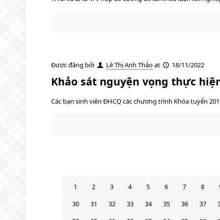
Được đăng bởi
Lê Thị Anh Thảo
at
18/11/2022
Khảo sát nguyện vọng thực hiện 
Các bạn sinh viên ĐHCQ các chương trình Khóa tuyển 2019
1
2
3
4
5
6
7
8
30
31
32
33
34
35
36
37