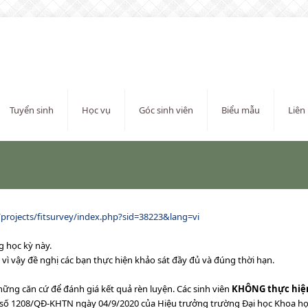
Tuyển sinh
Học vụ
Góc sinh viên
Biểu mẫu
Liên
/projects/fitsurvey/index.php?sid=38223&lang=vi
g học kỳ này.
 vì vậy đề nghị các bạn thực hiện khảo sát đầy đủ và đúng thời hạn.
ững căn cứ để đánh giá kết quả rèn luyện. Các sinh viên
KHÔNG
thực hiện
 số 1208/QĐ-KHTN ngày 04/9/2020 của Hiệu trưởng trường Đại học Khoa học