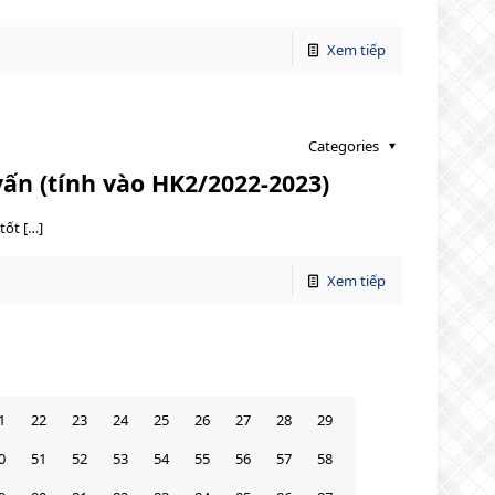
Xem tiếp
Categories
vấn (tính vào HK2/2022-2023)
tốt […]
Xem tiếp
1
22
23
24
25
26
27
28
29
0
51
52
53
54
55
56
57
58