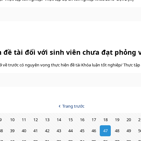
đề tài đối với sinh viên chưa đạt phỏng 
 về trước có nguyện vọng thực hiện đề tài Khóa luận tốt nghiệp/ Thực tập 
Trang trước
9
10
11
12
13
14
15
16
17
18
19
20
2
38
39
40
41
42
43
44
45
46
47
48
49
5