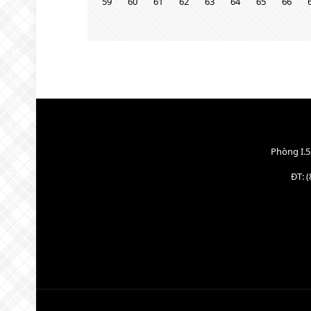
59
60
61
62
63
64
65
66
Phòng I.5
ĐT: (