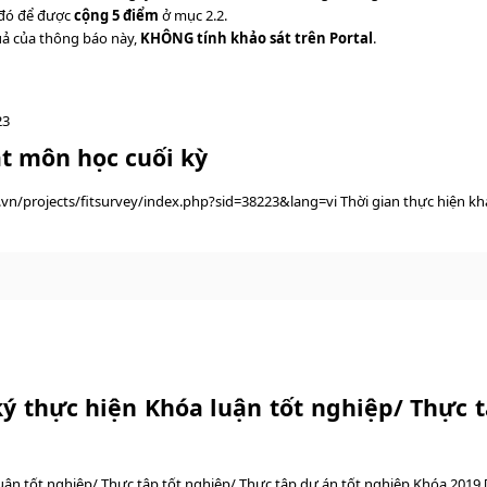
 đó để được
cộng 5 điểm
ở mục 2.2.
quả của thông báo này,
KHÔNG
tính khảo sát trên Portal
.
23
t môn học cuối kỳ
du.vn/projects/fitsurvey/index.php?sid=38223&lang=vi Thời gian thực hiện k
 thực hiện Khóa luận tốt nghiệp/ Thực t
n tốt nghiệp/ Thực tập tốt nghiệp/ Thực tập dự án tốt nghiệp Khóa 2019 