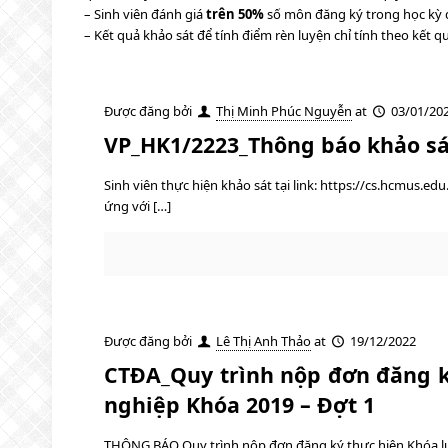
– Sinh viên đánh giá
trên 50%
số môn đăng ký trong học kỳ
– Kết quả khảo sát để tính điểm rèn luyện chỉ tính theo kết 
Được đăng bởi
Thị Minh Phúc Nguyễn
at
03/01/20
VP_HK1/2223_Thông báo khảo sá
Sinh viên thực hiện khảo sát tại link: https://cs.hcmus.e
ứng với […]
Được đăng bởi
Lê Thị Anh Thảo
at
19/12/2022
CTĐA_Quy trình nộp đơn đăng ký
nghiệp Khóa 2019 – Đợt 1
THÔNG BÁO Quy trình nộp đơn đăng ký thực hiện Khóa luậ