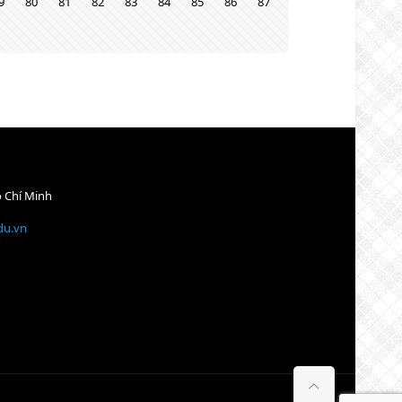
9
80
81
82
83
84
85
86
87
ồ Chí Minh
du.vn