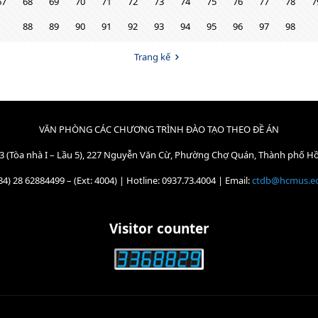
67
68
69
70
71
72
73
74
75
76
77
78
7
88
89
90
91
92
93
94
95
96
97
98
Trang kế
VĂN PHÒNG CÁC CHƯƠNG TRÌNH ĐÀO TẠO THEO ĐỀ ÁN
3 (Tòa nhà I – Lầu 5), 227 Nguyễn Văn Cừ, Phường Chợ Quán, Thành phố H
84) 28 62884499 – (Ext: 4004) | Hotline: 0937.73.4004 | Email:
ctdb@hcmus.e
Visitor counter