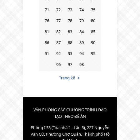
71
72
73
74
75
76
77
78
79
80
81
82
83
84
85
86
87
88
89
90
91
92
93
94
95
96
97
98
Trang kế
VĂN PHÒNG CÁC CHƯƠNG TRÌNH ĐÀO
TẠO THEO ĐỀ ÁN
Phòng I.53 (Tòa nhà I – Lầu 5), 227 Nguyễn
Văn Cừ, Phường Chợ Quán, Thành phố Hồ