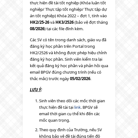
thực hiện đề tài tốt nghiệp (Khóa luận tốt
nghiệp/ Thực tập tốt nghiệp/ Thực tập dự
án tốt nghiệp) Khóa 2022 – đợt 1, tính vào
HK2/25-26
và
HK3/2526
(bảo vệ đợt tháng
08/2026
) tại các file đính kèm.
Các SV có tên trong danh sách, giáo vụ đã
đăng ký học phần trên Portal trong
HK2/2526 và không được phép hiệu chỉnh
đăng ký học phần. Sinh viên kiểm tra lại
kết quả đăng ký học phần và phản hồi qua
email BPGV đúng chương trình (nếu có
thắc mắc) trước ngày
05/02/2026
.
LƯU Ý
:
Sinh viên theo dõi các mốc thời gian
thực hiện đề tài tại
link
. BPGV sẽ
email thời gian cụ thể khi đến các
mốc quan trọng.
Theo quy định của Trường, nếu SV
không bảo vệ đề tài đúng tiến độ