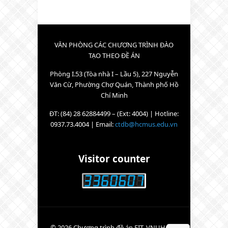
VĂN PHÒNG CÁC CHƯƠNG TRÌNH ĐÀO
TẠO THEO ĐỀ ÁN
Phòng I.53 (Tòa nhà I – Lầu 5), 227 Nguyễn
Văn Cừ, Phường Chợ Quán, Thành phố Hồ
Chí Minh
ĐT: (84) 28 62884499 – (Ext: 4004) | Hotline:
0937.73.4004 | Email:
ctdb@hcmus.edu.vn
Visitor counter
© 2026 Chương trình đề án FIT, VNUHCM-