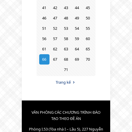
41
42
43
44
45
46
47
48
49
50
51
52
53
54
55
56
57
58
59
60
61
62
63
64
65
66
67
68
69
70
71
Trang kế
VĂN PHÒNG CÁC CHƯƠNG TRÌNH ĐÀO
TẠO THEO ĐỀ ÁN
Phòng I.53 (Tòa nhà I – Lầu 5), 227 Nguyễn