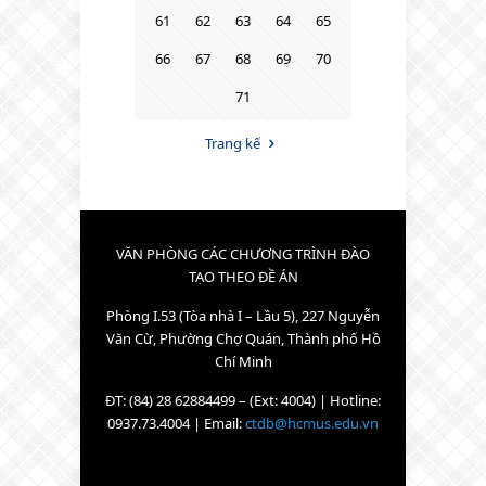
61
62
63
64
65
66
67
68
69
70
71
Trang kế
VĂN PHÒNG CÁC CHƯƠNG TRÌNH ĐÀO
TẠO THEO ĐỀ ÁN
Phòng I.53 (Tòa nhà I – Lầu 5), 227 Nguyễn
Văn Cừ, Phường Chợ Quán, Thành phố Hồ
Chí Minh
ĐT: (84) 28 62884499 – (Ext: 4004) | Hotline:
0937.73.4004 | Email:
ctdb@hcmus.edu.vn