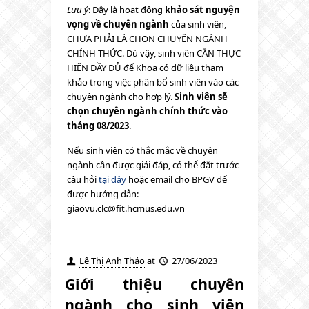
Lưu ý
: Đây là hoạt động
khảo sát nguyện
vọng về chuyên ngành
của sinh viên,
CHƯA PHẢI LÀ CHỌN CHUYÊN NGÀNH
CHÍNH THỨC. Dù vậy, sinh viên CẦN THỰC
HIỆN ĐẦY ĐỦ để Khoa có dữ liệu tham
khảo trong việc phân bổ sinh viên vào các
chuyên ngành cho hợp lý.
Sinh viên sẽ
chọn chuyên ngành chính thức vào
tháng 08/2023
.
Nếu sinh viên có thắc mắc về chuyên
ngành cần được giải đáp, có thể đặt trước
câu hỏi
tại đây
hoặc email cho BPGV để
được hướng dẫn:
giaovu.clc@fit.hcmus.edu.vn
Lê Thị Anh Thảo
at
27/06/2023
Giới thiệu chuyên
ngành cho sinh viên