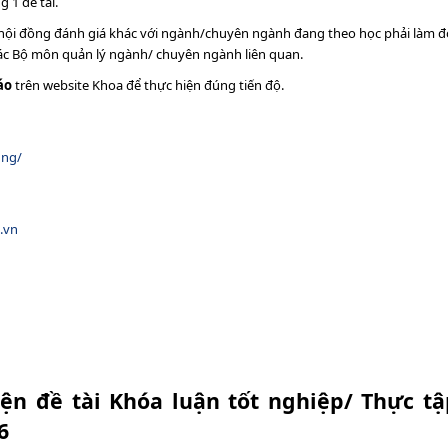
 1 đề tài.
ại hội đồng đánh giá khác với ngành/chuyên ngành đang theo học phải làm 
các Bộ môn quản lý ngành/ chuyên ngành liên quan.
áo
trên website Khoa để thực hiện đúng tiến độ.
ung/
.vn
ện đề tài Khóa luận tốt nghiệp/ Thực tậ
6