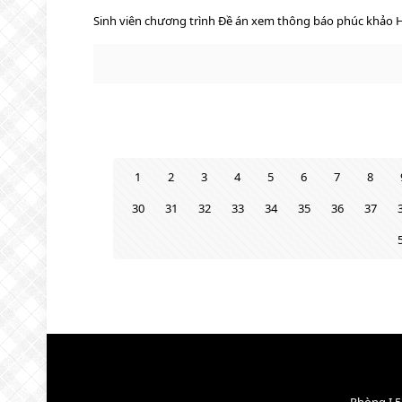
Sinh viên chương trình Đề án xem thông báo phúc khảo HK
1
2
3
4
5
6
7
8
30
31
32
33
34
35
36
37