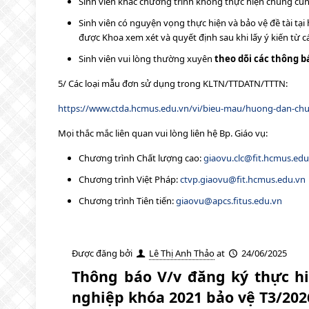
Sinh viên khác chương trình không thực hiện chung cùng
Sinh viên có nguyện vọng thực hiện và bảo vệ đề tài t
được Khoa xem xét và quyết định sau khi lấy ý kiến từ 
Sinh viên vui lòng thường xuyên
theo dõi các thông b
5/ Các loại mẫu đơn sử dụng trong KLTN/TTDATN/TTTN:
https://www.ctda.hcmus.edu.vn/vi/bieu-mau/huong-dan-ch
Mọi thắc mắc liên quan vui lòng liên hệ Bp. Giáo vụ:
Chương trình Chất lượng cao:
giaovu.clc@fit.hcmus.edu
Chương trình Việt Pháp:
ctvp.giaovu@fit.hcmus.edu.vn
Chương trình Tiên tiến:
giaovu@apcs.fitus.edu.vn
Được đăng bởi
Lê Thị Anh Thảo
at
24/06/2025
Thông báo V/v đăng ký thực hi
nghiệp khóa 2021 bảo vệ T3/202