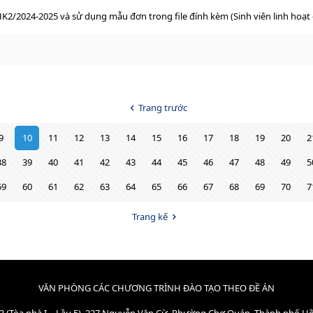
2/2024-2025 và sử dụng mẫu đơn trong file đính kèm (Sinh viên linh hoạt 
Trang trước
9
10
11
12
13
14
15
16
17
18
19
20
2
38
39
40
41
42
43
44
45
46
47
48
49
5
59
60
61
62
63
64
65
66
67
68
69
70
7
Trang kế
VĂN PHÒNG CÁC CHƯƠNG TRÌNH ĐÀO TẠO THEO ĐỀ ÁN