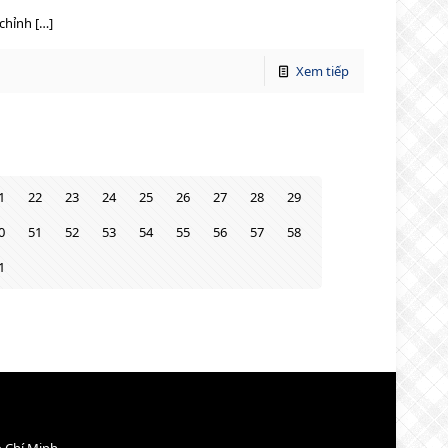
chỉnh […]
Xem tiếp
1
22
23
24
25
26
27
28
29
0
51
52
53
54
55
56
57
58
1