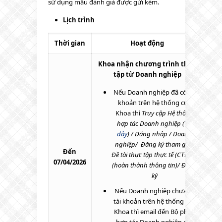
sử dụng mẫu đánh giá được gửi kèm.
Lịch trình
Thời gian
Hoạt động
Khoa nhận chương trình thực
tập từ Doanh nghiệp
Nếu Doanh nghiệp đã có tài
khoản trên hệ thống của
Khoa thì
Truy cập Hệ thống
hợp tác Doanh nghiệp (
Tại
đây
) / Đăng nhập / Doanh
nghiệp/ Đăng ký tham gia /
Đến
Đề tài thực tập thực tế (CTĐA) /
07/04/2026
(hoàn thành thông tin)/ Đăng
ký
Nếu Doanh nghiệp chưa có
tài khoản trên hệ thống của
Khoa thì email đến Bộ phận