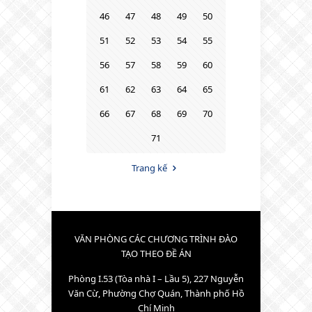
46
47
48
49
50
51
52
53
54
55
56
57
58
59
60
61
62
63
64
65
66
67
68
69
70
71
Trang kế
VĂN PHÒNG CÁC CHƯƠNG TRÌNH ĐÀO
TẠO THEO ĐỀ ÁN
Phòng I.53 (Tòa nhà I – Lầu 5), 227 Nguyễn
Văn Cừ, Phường Chợ Quán, Thành phố Hồ
Chí Minh