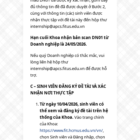
mẫu DN01 đã được ký xác nhận, gồm đầy
đủ thông tin đề đã được duyệt ở Bước 2,
cùng với thông tin (các) sinh viên được
nhận thực tập với đề tài này đến hộp thư
internship@apcs.fitus.edu.vn
Hạn cuối Khoa nhận bản scan DN01 từ
Doanh nghiệp là 24/05/2026.
Nếu quý Doanh nghiệp có thắc mắc, vui
lòng liên hệ hộp thư
internship@apcs.fitus.edu.vn
để được hỗ
trợ.
C – SINH VIÊN ĐĂNG KÝ ĐỀ TÀI VÀ XÁC
NHẬN NƠI THỰC TẬP
Từ ngày 10/04/2026, sinh viên có
thể xem và đăng ký đề tài trên hệ
thống của Khoa.
Vào trang chính
của Khoa:
https://www.fit.hcmus.edu.vn/vn/
,
chọn
Sinh viên
và
Đăng nhập
, chọn