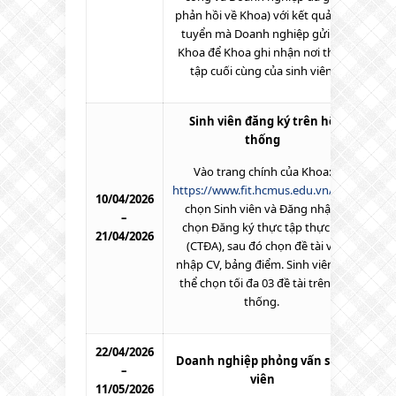
phản hồi về Khoa) với kết quả xét
tuyển mà Doanh nghiệp gửi về
Khoa để Khoa ghi nhận nơi thực
tập cuối cùng của sinh viên.
Sinh viên đăng ký trên hệ
thống
Vào trang chính của Khoa:
https://www.fit.hcmus.edu.vn/vn/
,
10/04/2026
chọn
Sinh viên
và
Đăng nhập
,
–
chọn
Đăng ký thực tập thực tế
21/04/2026
(CTĐA)
, sau đó chọn đề tài và
nhập CV, bảng điểm. Sinh viên có
thể chọn tối đa 03 đề tài trên hệ
thống.
22/04/2026
Doanh nghiệp phỏng vấn sinh
–
viên
11/05/2026