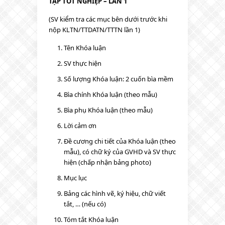
TẬP TỐT NGHIỆP – LẦN 1
(SV kiểm tra các mục bên dưới trước khi
nộp KLTN/TTDATN/TTTN lần 1)
Tên Khóa luận
SV thực hiện
Số lượng Khóa luận: 2 cuốn bìa mềm
Bìa chính Khóa luận (theo mẫu)
Bìa phụ Khóa luận (theo mẫu)
Lời cảm ơn
Đề cương chi tiết của Khóa luận (theo
mẫu), có chữ ký của GVHD và SV thực
hiện (chấp nhận bảng photo)
Mục lục
Bảng các hình vẽ, ký hiệu, chữ viết
tắt, … (nếu có)
Tóm tắt Khóa luận