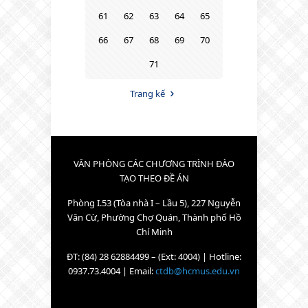
61
62
63
64
65
66
67
68
69
70
71
Trang kế
VĂN PHÒNG CÁC CHƯƠNG TRÌNH ĐÀO
TẠO THEO ĐỀ ÁN
Phòng I.53 (Tòa nhà I – Lầu 5), 227 Nguyễn
Văn Cừ, Phường Chợ Quán, Thành phố Hồ
Chí Minh
ĐT: (84) 28 62884499 – (Ext: 4004) | Hotline:
0937.73.4004 | Email:
ctdb@hcmus.edu.vn