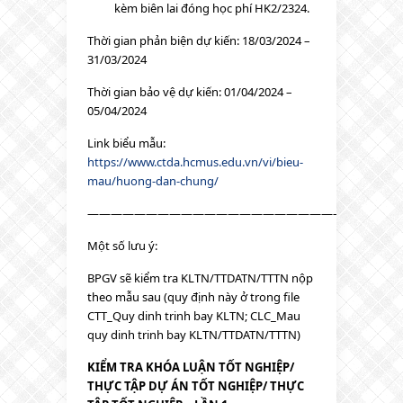
kèm biên lai đóng học phí HK2/2324.
Thời gian phản biện dự kiến: 18/03/2024 –
31/03/2024
Thời gian bảo vệ dự kiến: 01/04/2024 –
05/04/2024
Link biểu mẫu:
https://www.ctda.hcmus.edu.vn/vi/bieu-
mau/huong-dan-chung/
——————————————————————-
Một số lưu ý:
BPGV sẽ kiểm tra KLTN/TTDATN/TTTN nộp
theo mẫu sau (quy định này ở trong file
CTT_Quy dinh trinh bay KLTN; CLC_Mau
quy dinh trinh bay KLTN/TTDATN/TTTN)
KIỂM TRA KHÓA LUẬN TỐT NGHIỆP/
THỰC TẬP DỰ ÁN TỐT NGHIỆP/ THỰC