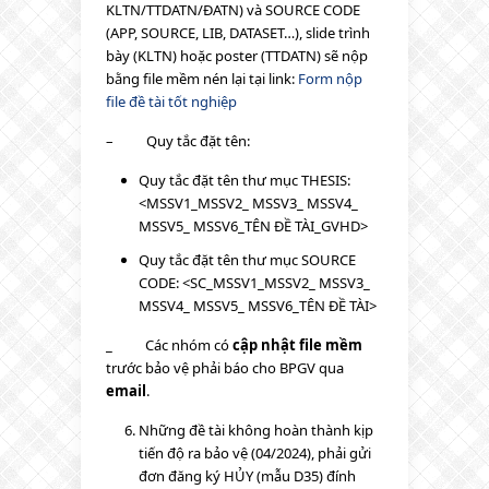
KLTN/TTDATN/ĐATN) và SOURCE CODE
(APP, SOURCE, LIB, DATASET…), slide trình
bày (KLTN) hoặc poster (TTDATN) sẽ nộp
bằng file mềm nén lại tại link:
Form nộp
file đề tài tốt nghiệp
– Quy tắc đặt tên:
Quy tắc đặt tên thư mục THESIS:
<MSSV1_MSSV2_ MSSV3_ MSSV4_
MSSV5_ MSSV6_TÊN ĐỀ TÀI_GVHD>
Quy tắc đặt tên thư mục SOURCE
CODE: <SC_MSSV1_MSSV2_ MSSV3_
MSSV4_ MSSV5_ MSSV6_TÊN ĐỀ TÀI>
_ Các nhóm có
cập nhật file mềm
trước bảo vệ phải báo cho BPGV qua
email
.
Những đề tài không hoàn thành kịp
tiến độ ra bảo vệ (04/2024), phải gửi
đơn đăng ký HỦY (mẫu D35) đính