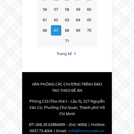
56
57
58
59
60
61
62
63
64
65
66
67
68
69
70
71
Trang kế
VĂN PHÒNG CÁC CHƯƠNG TRÌNH ĐÀO
TẠO THEO ĐỀ ÁN
Phòng I.53 (Tòa nhà I – Lầu 5), 227 Nguyễn
Văn Cừ, Phường Chợ Quán, Thành phố Hồ
Chí Minh
ĐT: (84) 28 62884499 – (Ext: 4004) | Hotline:
0937.73.4004 | Email:
ctdb@hcmus.edu.vn