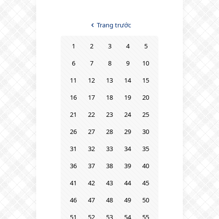
Trang trước
1
2
3
4
5
6
7
8
9
10
11
12
13
14
15
16
17
18
19
20
21
22
23
24
25
26
27
28
29
30
31
32
33
34
35
36
37
38
39
40
41
42
43
44
45
46
47
48
49
50
51
52
53
54
55